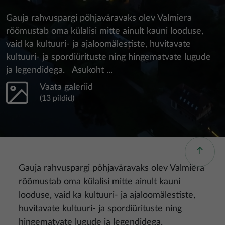
Gauja rahvuspargi põhjaväravaks olev Valmiera
rõõmustab oma külalisi mitte ainult kauni looduse,
vaid ka kultuuri- ja ajaloomälestiste, huvitavate
kultuuri- ja spordiürituste ning hingematvate lugude
ja legendidega. Asukoht ...
Vaata galeriid
(13 pildid)
Gauja rahvuspargi põhjaväravaks olev Valmiera
rõõmustab oma külalisi mitte ainult kauni
looduse, vaid ka kultuuri- ja ajaloomälestiste,
huvitavate kultuuri- ja spordiürituste ning
hingematvate lugude ja legendidega.