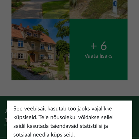
Pilt
+ 6
Vaata lisaks
See veebisait kasutab töö jaoks vajalikke
Jälgi:
Instagram
Facebook
Pinterest
Youtube
Threads
küpsiseid. Teie nõusolekul võidakse sellel
Tiktok
saidil kasutada täiendavaid statistilisi ja
sotsiaalmeedia küpsiseid.