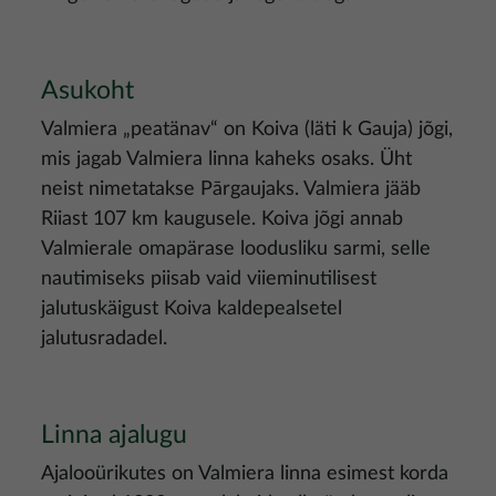
Asukoht
Valmiera „peatänav“ on Koiva (läti k Gauja) jõgi,
mis jagab Valmiera linna kaheks osaks. Üht
neist nimetatakse Pārgaujaks. Valmiera jääb
Riiast 107 km kaugusele. Koiva jõgi annab
Valmierale omapärase loodusliku sarmi, selle
nautimiseks piisab vaid viieminutilisest
jalutuskäigust Koiva kaldepealsetel
jalutusradadel.
Linna ajalugu
Ajalooürikutes on Valmiera linna esimest korda