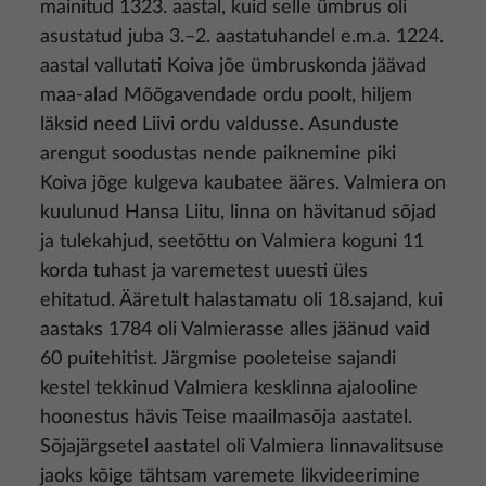
mainitud 1323. aastal, kuid selle ümbrus oli
asustatud juba 3.–2. aastatuhandel e.m.a. 1224.
aastal vallutati Koiva jõe ümbruskonda jäävad
maa-alad Mõõgavendade ordu poolt, hiljem
läksid need Liivi ordu valdusse. Asunduste
arengut soodustas nende paiknemine piki
Koiva jõge kulgeva kaubatee ääres. Valmiera on
kuulunud Hansa Liitu, linna on hävitanud sõjad
ja tulekahjud, seetõttu on Valmiera koguni 11
korda tuhast ja varemetest uuesti üles
ehitatud. Ääretult halastamatu oli 18.sajand, kui
aastaks 1784 oli Valmierasse alles jäänud vaid
60 puitehitist. Järgmise pooleteise sajandi
kestel tekkinud Valmiera kesklinna ajalooline
hoonestus hävis Teise maailmasõja aastatel.
Sõjajärgsetel aastatel oli Valmiera linnavalitsuse
jaoks kõige tähtsam varemete likvideerimine