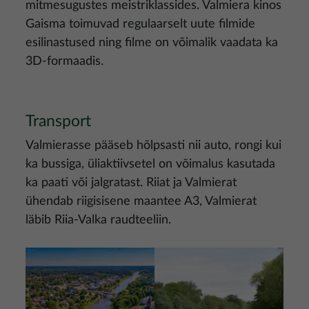
mitmesugustes meistriklassides. Valmiera kinos
Gaisma toimuvad regulaarselt uute filmide
esilinastused ning filme on võimalik vaadata ka
3D-formaadis.
Transport
Valmierasse pääseb hõlpsasti nii auto, rongi kui
ka bussiga, üliaktiivsetel on võimalus kasutada
ka paati või jalgratast. Riiat ja Valmierat
ühendab riigisisene maantee A3, Valmierat
läbib Riia-Valka raudteeliin.
Pilt
Pilt