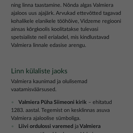
ning linna taastamine. Nõnda algas Valmiera
ajaloos uus ajajärk. Arvukad ettevõtted tagavad
kohalikele elanikele tööhõive, Vidzeme regiooni
ainsas kõrgkoolis koolitatakse tulevasi
spetsialiste neil erialadel, mis kindlustavad
Valmiera linnale edasise arengu.
Linn külaliste jaoks
Valmiera kaunimad ja olulisemad
vaatamisväärsused.
Valmiera Püha Siimeoni kirik
– ehitatud
1283. aastal. Tegemist on kesklinnas asuva
Valmiera ajaloolise sümboliga.
Liivi ordulossi varemed
ja
Valmiera