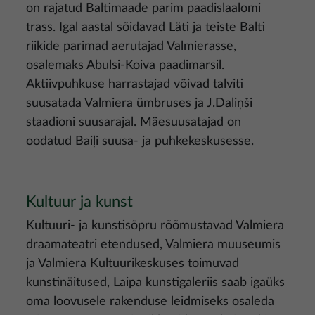
on rajatud Baltimaade parim paadislaalomi
trass. Igal aastal sõidavad Läti ja teiste Balti
riikide parimad aerutajad Valmierasse,
osalemaks Abulsi-Koiva paadimarsil.
Aktiivpuhkuse harrastajad võivad talviti
suusatada Valmiera ümbruses ja J.Daliņši
staadioni suusarajal. Mäesuusatajad on
oodatud Baiļi suusa- ja puhkekeskusesse.
Kultuur ja kunst
Kultuuri- ja kunstisõpru rõõmustavad Valmiera
draamateatri etendused, Valmiera muuseumis
ja Valmiera Kultuurikeskuses toimuvad
kunstinäitused, Laipa kunstigaleriis saab igaüks
oma loovusele rakenduse leidmiseks osaleda