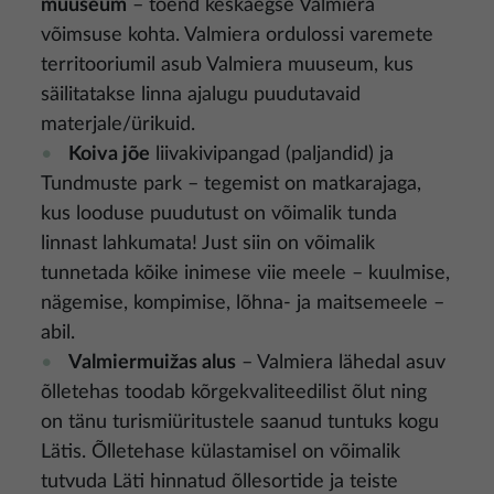
muuseum
– tõend keskaegse Valmiera
võimsuse kohta. Valmiera ordulossi varemete
territooriumil asub Valmiera muuseum, kus
säilitatakse linna ajalugu puudutavaid
materjale/ürikuid.
Koiva jõe
liivakivipangad (paljandid) ja
Tundmuste park – tegemist on matkarajaga,
kus looduse puudutust on võimalik tunda
linnast lahkumata! Just siin on võimalik
tunnetada kõike inimese viie meele – kuulmise,
nägemise, kompimise, lõhna- ja maitsemeele –
abil.
Valmiermuižas alus
– Valmiera lähedal asuv
õlletehas toodab kõrgekvaliteedilist õlut ning
on tänu turismiüritustele saanud tuntuks kogu
Lätis. Õlletehase külastamisel on võimalik
tutvuda Läti hinnatud õllesortide ja teiste