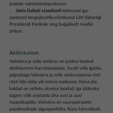
jookide valmistamisprotsessi.
Jānis Daliņši staadionil
toimuvad iga-
aastased kergejõustikuvõistlused Läti Vabariigi
Presidendi Karikale ning hulgaliselt muidki
üritusi.
Aktiivturism
Valmiera ja selle ümbrus on justkui loodud
aktiivturismi harrastamiseks. Suviti võib igaüks
jalgrattaga Valmiera ja selle ümbruskonna risti-
rästi läbi sõita või minna matkama. Koiva jõe
kaldad on selleks otsekui loodud, iga käänaku
tagant võib avastada üha uusi ja uusi
maastikupilte. Valmiera on suurepäraseks
paadimatkade alguspunktiks, Kazu kärestikule