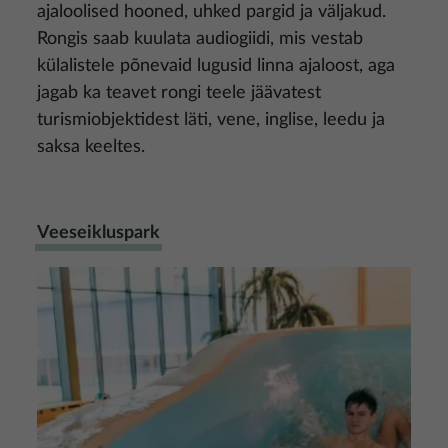
ajaloolised hooned, uhked pargid ja väljakud.
Rongis saab kuulata audiogiidi, mis vestab
külalistele põnevaid lugusid linna ajaloost, aga
jagab ka teavet rongi teele jäävatest
turismiobjektidest läti, vene, inglise, leedu ja
saksa keeltes.
Veeseikluspark
Pilt