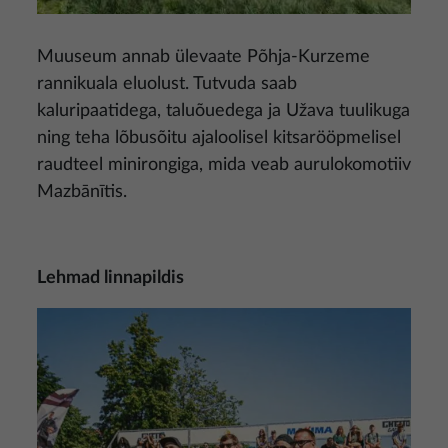
Muuseum annab ülevaate Põhja-Kurzeme
rannikuala eluolust. Tutvuda saab
kaluripaatidega, taluõuedega ja Užava tuulikuga
ning teha lõbusõitu ajaloolisel kitsarööpmelisel
raudteel minirongiga, mida veab aurulokomotiiv
Mazbānītis.
Lehmad linnapildis
Pilt