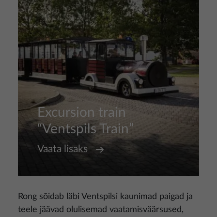
Excursion train
“Ventspils Train”
Vaata lisaks
Rong sõidab läbi Ventspilsi kaunimad paigad ja
teele jäävad olulisemad vaatamisväärsused,