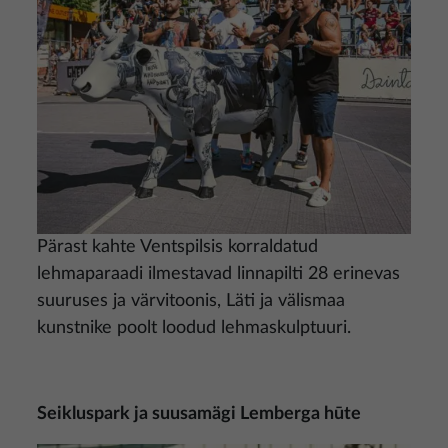
Pärast kahte Ventspilsis korraldatud
lehmaparaadi ilmestavad linnapilti 28 erinevas
suuruses ja värvitoonis, Läti ja välismaa
kunstnike poolt loodud lehmaskulptuuri.
Seikluspark ja suusamägi Lemberga hūte