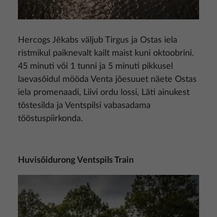
Hercogs Jēkabs väljub Tirgus ja Ostas iela
ristmikul paiknevalt kailt maist kuni oktoobrini.
45 minuti või 1 tunni ja 5 minuti pikkusel
laevasõidul mööda Venta jõesuuet näete Ostas
iela promenaadi, Liivi ordu lossi, Läti ainukest
tõstesilda ja Ventspilsi vabasadama
tööstuspiirkonda.
Huvisõidurong Ventspils Train
Pilt