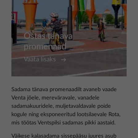
Ostas tänava
promenaad
Vaata lisaks
Sadama tänava promenaadilt avaneb vaade
Venta jõele, mereväravale, vanadele
sadamakuuridele, muljetavaldavale poide
kogule ning eksponeeritud lootsilaevale Rota,
mis töötas Ventspilsi sadamas pikki aastaid.
Väikese kalasadama sissepääsu juures asub