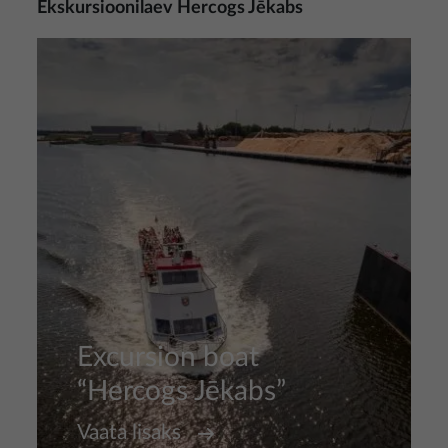
Ekskursioonilaev Hercogs Jēkabs
Pilt
Excursion boat
“Hercogs Jēkabs”
Vaata lisaks