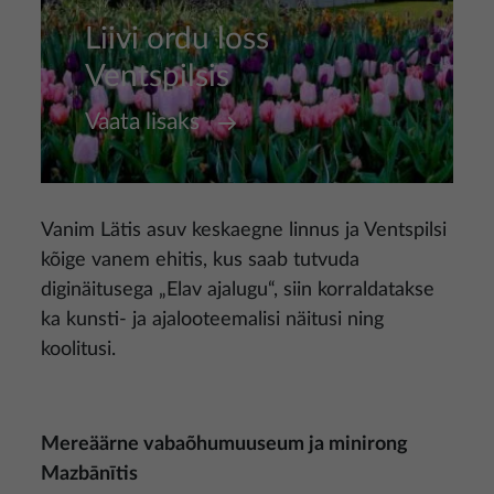
Liivi ordu loss
Ventspilsis
Vaata lisaks
Vanim Lätis asuv keskaegne linnus ja Ventspilsi
kõige vanem ehitis, kus saab tutvuda
diginäitusega „Elav ajalugu“, siin korraldatakse
ka kunsti- ja ajalooteemalisi näitusi ning
koolitusi.
Mereäärne vabaõhumuuseum ja minirong
Mazbānītis