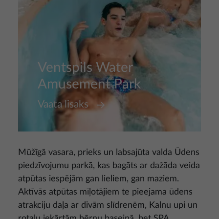
Ventspils Water
Amusement Park
Vaata lisaks
Mūžīgā vasara, prieks un labsajūta valda Ūdens
piedzīvojumu parkā, kas bagāts ar dažāda veida
atpūtas iespējām gan lieliem, gan maziem.
Aktīvās atpūtas mīļotājiem te pieejama ūdens
atrakciju daļa ar divām slīdrenēm, Kalnu upi un
rotaļu iekārtām bērnu baseinā, bet SPA