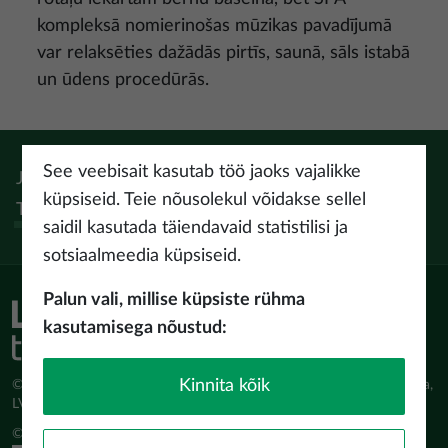
kompleksā nomierinošas mūzikas pavadījumā
var relaksēties dažādās pirtīs, saunā, sāls istabā
un ūdens procedūrās.
See veebisait kasutab töö jaoks vajalikke
Jälgi:
Instagram
Facebook
Pinterest
Youtube
Threads
küpsiseid. Teie nõusolekul võidakse sellel
Tiktok
saidil kasutada täiendavaid statistilisi ja
sotsiaalmeedia küpsiseid.
Palun vali, millise küpsiste rühma
kasutamisega nõustud:
Kinnita kõik
© Latvijas Investīciju un attīstības aģentūra (LIAA) Pērses iela 2, Rīga,
LV-1442 www.liaa.gov.lv
© 2026 latvia.travel. All rights reserved