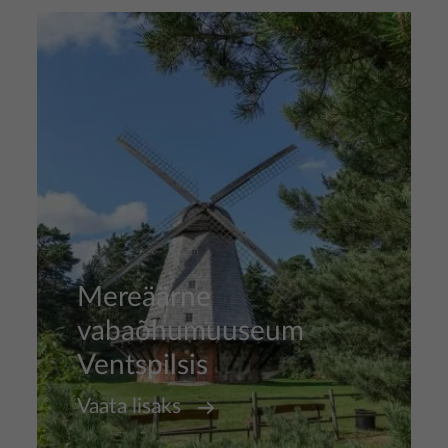
Pilt
Mereäärne
vabaõhumuuseum
Ventspilsis
Vaata lisaks