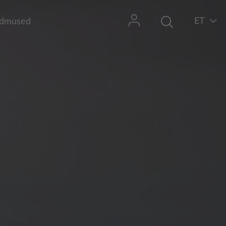
ET
dmused