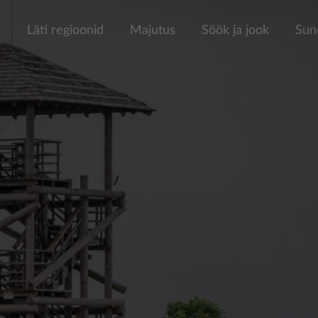
a
Läti regioonid
Majutus
Söök ja jook
Sun