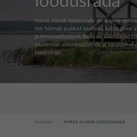
loodusrada
Horse Islandi loodusrada on 4-kilomeetrine
mis hõlmab puidust laudteid, kahte järve 
ja linnuvaatlustorni. Rada on täiendatud t
istutamise, välitrenažööride ja varustatud
Loodusraja...
AVALEHT
HORSE ISLANDI LOODUSRADA