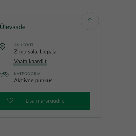
Ülevaade
ASUKOHT
Zirgu sala, Liepāja
Vaata kaardilt
KATEGOORIA
Aktiivne puhkus
Lisa marsruudile