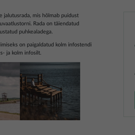
e jalutusrada, mis hõlmab puidust
nuvaatlustorni. Rada on täiendatud
arustatud puhkealadega.
rimiseks on paigaldatud kolm infostendi
- ja kolm infosilt.
Pilt