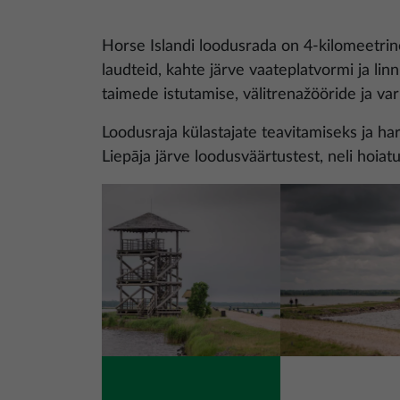
Horse Islandi loodusrada on 4-kilomeetrin
laudteid, kahte järve vaateplatvormi ja lin
taimede istutamise, välitrenažööride ja v
Loodusraja külastajate teavitamiseks ja ha
Liepāja järve loodusväärtustest, neli hoiatus
Pilt
Pilt