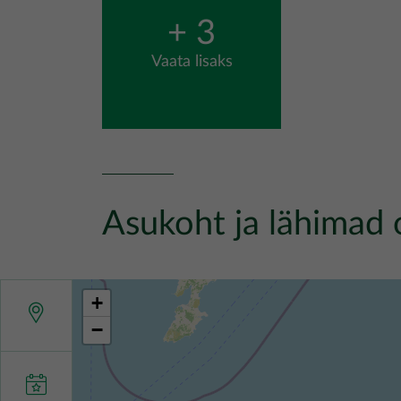
+ 3
Vaata lisaks
Asukoht ja lähimad 
+
−