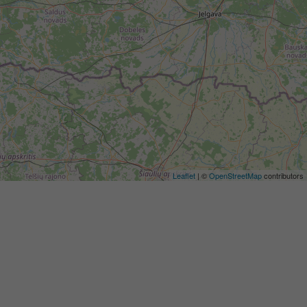
Leaflet
| ©
OpenStreetMap
contributors