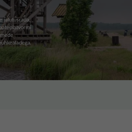
 jalutusrada,
vaateplatvormi
aimede
 puhkealadega.