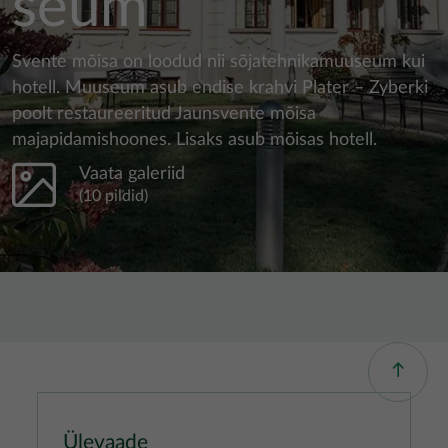
seum
Svente mõisa on loodud nii sõjatehnikamuuseum kui
hotell. Muuseum asub endise krahvi Plater – Zyberki
poolt restaureeritud Jaunsvente mõisa
majapidamishoones. Lisaks asub mõisas hotell.
Vaata galeriid
(10 pildid)
Ülevaade