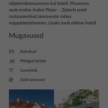
sõjatehnikamuuseum kui hotell. Muuseum
asub endise krahvi Plater – Zyberki poolt
restaureeritud Jaunsvente mõisa
majapidamishoones. Lisaks asub mõisas hotell.
Mugavused
Kohvikud
Mängud lastele
Suveniirid
Giidi teenused
Pilt
Pilt