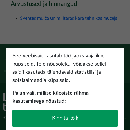
Arvustused ja hinnangud
Sventes muiža un militārās kara tehnikas muzejs
See veebisait kasutab töö jaoks vajalikke
Jälgi:
Instagram
Facebook
Pinterest
Youtube
Threads
küpsiseid. Teie nõusolekul võidakse sellel
Tiktok
saidil kasutada täiendavaid statistilisi ja
sotsiaalmeedia küpsiseid.
Palun vali, millise küpsiste rühma
kasutamisega nõustud:
Kinnita kõik
© Latvijas Investīciju un attīstības aģentūra (LIAA) Pērses iela 2, Rīga,
LV-1442 www.liaa.gov.lv