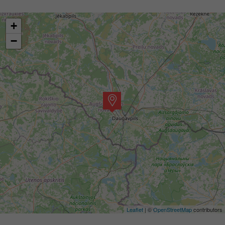
+
−
Leaflet
| ©
OpenStreetMap
contributors