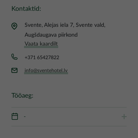
Kontaktid:
Svente, Alejas iela 7, Svente vald,
Augšdaugava piirkond
Vaata kaardilt
+371 65427822
info@sventehotel.lv
Tööaeg:
-