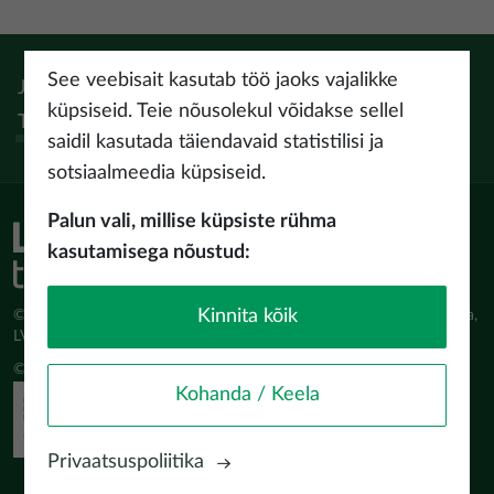
See veebisait kasutab töö jaoks vajalikke
Jälgi:
Instagram
Facebook
Pinterest
Youtube
Threads
küpsiseid. Teie nõusolekul võidakse sellel
Tiktok
saidil kasutada täiendavaid statistilisi ja
sotsiaalmeedia küpsiseid.
Palun vali, millise küpsiste rühma
kasutamisega nõustud:
Kinnita kõik
© Latvijas Investīciju un attīstības aģentūra (LIAA) Pērses iela 2, Rīga,
LV-1442 www.liaa.gov.lv
© 2026 latvia.travel. All rights reserved
Kohanda / Keela
Privaatsuspoliitika