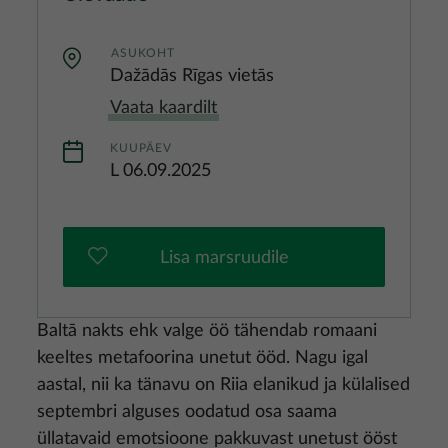
ASUKOHT
Dažādās Rīgas vietās
Vaata kaardilt
KUUPÄEV
L 06.09.2025
Lisa marsruudile
Baltā nakts ehk valge öö tähendab romaani
keeltes metafoorina unetut ööd. Nagu igal
aastal, nii ka tänavu on Riia elanikud ja külalised
septembri alguses oodatud osa saama
üllatavaid emotsioone pakkuvast unetust ööst