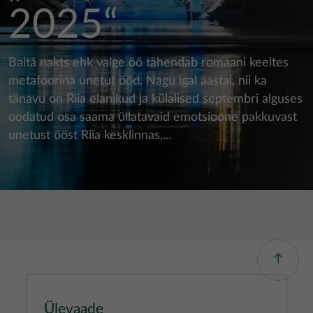
2025“
Baltā nakts ehk valge öö tähendab romaani keeltes
metafoorina unetut ööd. Nagu igal aastal, nii ka
tänavu on Riia elanikud ja külalised septembri alguses
oodatud osa saama üllatavaid emotsioone pakkuvast
unetust ööst Riia kesklinnas,...
Ülevaade