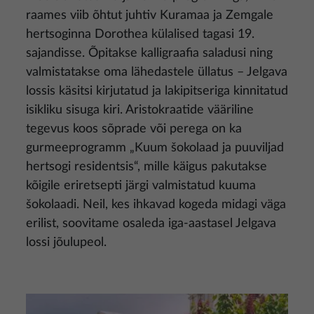
raames viib õhtut juhtiv Kuramaa ja Zemgale
hertsoginna Dorothea külalised tagasi 19.
sajandisse. Õpitakse kalligraafia saladusi ning
valmistatakse oma lähedastele üllatus – Jelgava
lossis käsitsi kirjutatud ja lakipitseriga kinnitatud
isikliku sisuga kiri. Aristokraatide vääriline
tegevus koos sõprade või perega on ka
gurmeeprogramm „Kuum šokolaad ja puuviljad
hertsogi residentsis“, mille käigus pakutakse
kõigile eriretsepti järgi valmistatud kuuma
šokolaadi. Neil, kes ihkavad kogeda midagi väga
erilist, soovitame osaleda iga-aastasel Jelgava
lossi jõulupeol.
Pilt