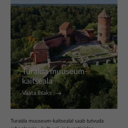
Turaida muuseum-
kaitseala
Vaata lisaks
Turaida muuseum-kaitsealal saab tutvuda