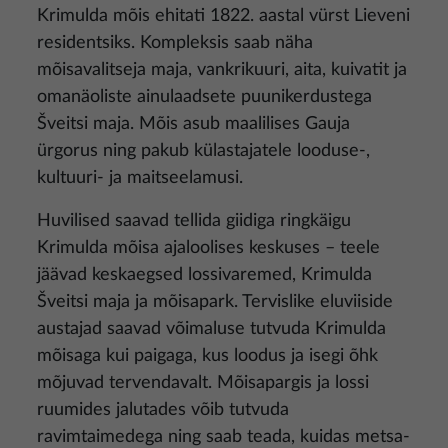
Krimulda mõis ehitati 1822. aastal vürst Lieveni
residentsiks. Kompleksis saab näha
mõisavalitseja maja, vankrikuuri, aita, kuivatit ja
omanäoliste ainulaadsete puunikerdustega
Šveitsi maja. Mõis asub maalilises Gauja
ürgorus ning pakub külastajatele looduse-,
kultuuri- ja maitseelamusi.
Huvilised saavad tellida giidiga ringkäigu
Krimulda mõisa ajaloolises keskuses – teele
jäävad keskaegsed lossivaremed, Krimulda
Šveitsi maja ja mõisapark. Tervislike eluviiside
austajad saavad võimaluse tutvuda Krimulda
mõisaga kui paigaga, kus loodus ja isegi õhk
mõjuvad tervendavalt. Mõisapargis ja lossi
ruumides jalutades võib tutvuda
ravimtaimedega ning saab teada, kuidas metsa-