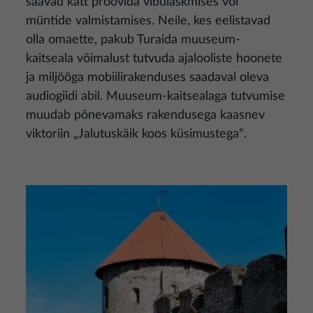
saavad kätt proovida vibulaskmises või
müntide valmistamises. Neile, kes eelistavad
olla omaette, pakub Turaida muuseum-
kaitseala võimalust tutvuda ajalooliste hoonete
ja miljööga mobiilirakenduses saadaval oleva
audiogiidi abil. Muuseum-kaitsealaga tutvumise
muudab põnevamaks rakendusega kaasnev
viktoriin „Jalutuskäik koos küsimustega“.
Pilt