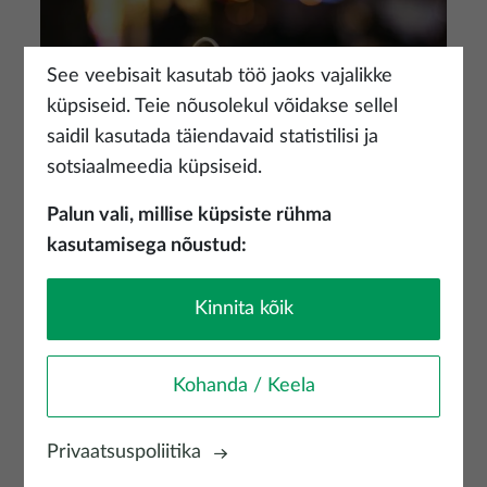
See veebisait kasutab töö jaoks vajalikke
küpsiseid. Teie nõusolekul võidakse sellel
saidil kasutada täiendavaid statistilisi ja
sotsiaalmeedia küpsiseid.
Palun vali, millise küpsiste rühma
kasutamisega nõustud:
Läti kultuur ja traditsioonid
Vaata lisaks
Kinnita kõik
Kohanda / Keela
Privaatsuspoliitika