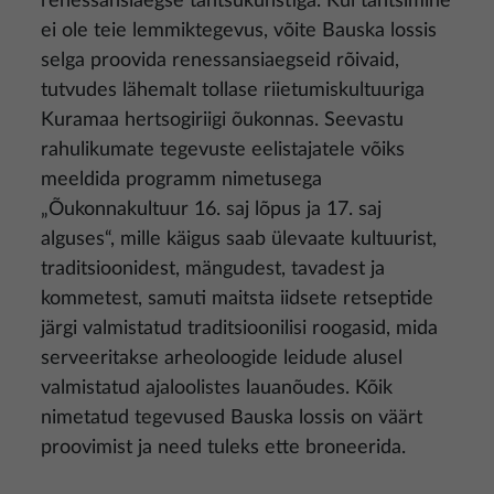
renessansiaegse tantsukunstiga. Kui tantsimine
ei ole teie lemmiktegevus, võite Bauska lossis
selga proovida renessansiaegseid rõivaid,
tutvudes lähemalt tollase riietumiskultuuriga
Kuramaa hertsogiriigi õukonnas. Seevastu
rahulikumate tegevuste eelistajatele võiks
meeldida programm nimetusega
„Õukonnakultuur 16. saj lõpus ja 17. saj
alguses“, mille käigus saab ülevaate kultuurist,
traditsioonidest, mängudest, tavadest ja
kommetest, samuti maitsta iidsete retseptide
järgi valmistatud traditsioonilisi roogasid, mida
serveeritakse arheoloogide leidude alusel
valmistatud ajaloolistes lauanõudes. Kõik
nimetatud tegevused Bauska lossis on väärt
proovimist ja need tuleks ette broneerida.