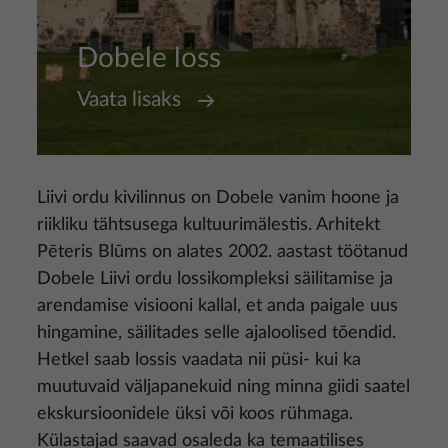
Dobele loss
Vaata lisaks
Liivi ordu kivilinnus on Dobele vanim hoone ja
riikliku tähtsusega kultuurimälestis. Arhitekt
Pēteris Blūms on alates 2002. aastast töötanud
Dobele Liivi ordu lossikompleksi säilitamise ja
arendamise visiooni kallal, et anda paigale uus
hingamine, säilitades selle ajaloolised tõendid.
Hetkel saab lossis vaadata nii püsi- kui ka
muutuvaid väljapanekuid ning minna giidi saatel
ekskursioonidele üksi või koos rühmaga.
Külastajad saavad osaleda ka temaatilises