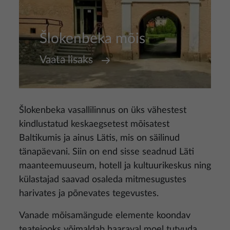
Šlokenbeka mõis
Vaata lisaks
Šlokenbeka vasallilinnus on üks vähestest
kindlustatud keskaegsetest mõisatest
Baltikumis ja ainus Lätis, mis on säilinud
tänapäevani. Siin on end sisse seadnud Läti
maanteemuuseum, hotell ja kultuurikeskus ning
külastajad saavad osaleda mitmesugustes
harivates ja põnevates tegevustes.
Vanade mõisamängude elemente koondav
teatejooks võimaldab haaraval moel tutvuda