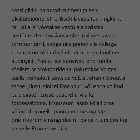
Lossi giidid pakuvad mitmesuguseid
ekskursioone, sh eriliselt lavastatud ringkäiku,
mil külalisi võetakse vastu ajaloolistes
kostüümides. Lossiansambel paikneb avaral
territooriumil, seega üks põnev viis sellega
tutvuda on sõita ringi elektriautoga, kuulates
audiogiidi. Neile, kes soovivad end tunda
tõeliste aristokraatidena, pakutakse Valges
saalis võimalust tantsida valssi Johann Straussi
teose „Ilusal sinisel Doonaul“ või enda valitud
pala saatel. Lossis saab ellu viia ka
fotosessioone. Muuseum laseb kõigil oma
võimeid proovile panna mitmesugustes
orienteerumismängudes nii palee ruumides kui
ka selle Prantsuse aias.