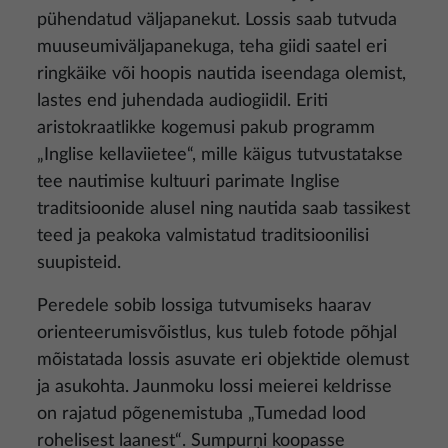
pühendatud väljapanekut. Lossis saab tutvuda
muuseumiväljapanekuga, teha giidi saatel eri
ringkäike või hoopis nautida iseendaga olemist,
lastes end juhendada audiogiidil. Eriti
aristokraatlikke kogemusi pakub programm
„Inglise kellaviietee“, mille käigus tutvustatakse
tee nautimise kultuuri parimate Inglise
traditsioonide alusel ning nautida saab tassikest
teed ja peakoka valmistatud traditsioonilisi
suupisteid.
Peredele sobib lossiga tutvumiseks haarav
orienteerumisvõistlus, kus tuleb fotode põhjal
mõistatada lossis asuvate eri objektide olemust
ja asukohta. Jaunmoku lossi meierei keldrisse
on rajatud põgenemistuba „Tumedad lood
rohelisest laanest“. Sumpurņi koopasse