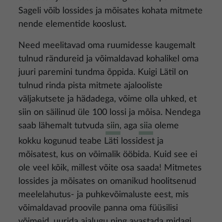
Sageli võib lossides ja mõisates kohata mitmete
nende elementide kooslust.
Need meelitavad oma ruumidesse kaugemalt
tulnud rändureid ja võimaldavad kohalikel oma
juuri paremini tundma õppida. Kuigi Lätil on
tulnud rinda pista mitmete ajalooliste
väljakutsete ja hädadega, võime olla uhked, et
siin on säilinud üle 100 lossi ja mõisa. Nendega
saab lähemalt tutvuda
siin
, aga
siia
oleme
kokku kogunud teabe Läti lossidest ja
mõisatest, kus on võimalik ööbida. Kuid see ei
ole veel kõik, millest võite osa saada! Mitmetes
lossides ja mõisates on omanikud hoolitsenud
meelelahutus- ja puhkevõimaluste eest, mis
võimaldavad proovile panna oma füüsilisi
võimeid, uurida ajalugu ning avastada midagi