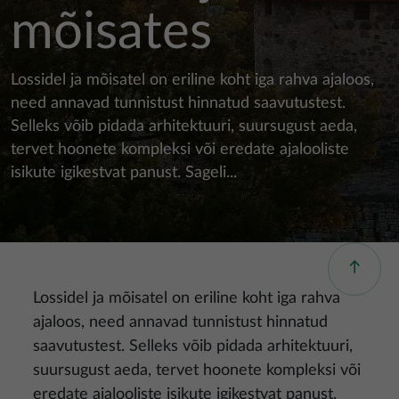
mõisates
Lossidel ja mõisatel on eriline koht iga rahva ajaloos,
need annavad tunnistust hinnatud saavutustest.
Selleks võib pidada arhitektuuri, suursugust aeda,
tervet hoonete kompleksi või eredate ajalooliste
isikute igikestvat panust. Sageli...
Lossidel ja mõisatel on eriline koht iga rahva
ajaloos, need annavad tunnistust hinnatud
saavutustest. Selleks võib pidada arhitektuuri,
suursugust aeda, tervet hoonete kompleksi või
eredate ajalooliste isikute igikestvat panust.