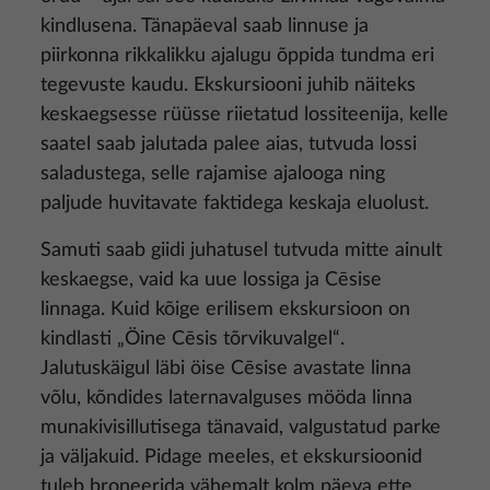
kindlusena. Tänapäeval saab linnuse ja
piirkonna rikkalikku ajalugu õppida tundma eri
tegevuste kaudu. Ekskursiooni juhib näiteks
keskaegsesse rüüsse riietatud lossiteenija, kelle
saatel saab jalutada palee aias, tutvuda lossi
saladustega, selle rajamise ajalooga ning
paljude huvitavate faktidega keskaja eluolust.
Samuti saab giidi juhatusel tutvuda mitte ainult
keskaegse, vaid ka uue lossiga ja Cēsise
linnaga. Kuid kõige erilisem ekskursioon on
kindlasti „Öine Cēsis tõrvikuvalgel“.
Jalutuskäigul läbi öise Cēsise avastate linna
võlu, kõndides laternavalguses mööda linna
munakivisillutisega tänavaid, valgustatud parke
ja väljakuid. Pidage meeles, et ekskursioonid
tuleb broneerida vähemalt kolm päeva ette.