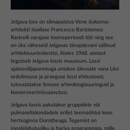
Jelgava loss on silmapaistva Vene õukonna-
arhitekti itaallase Francesco Bartolomeo
Rastrelli varajase loomeperioodi töö ning see
on üks väheseid Jelgavas tänapäevani säilinud
arhitektuurimälestisi. Alates 1968. aastast
tegutseb Jelgava lossis muuseum. Lossi
ajalooväljapanekuga antakse ülevaate vana Liivi
ordulinnuse ja praeguse lossi ehitusloost,
tutvustatakse linnuse arheoloogiauuringuid ja
konserveerimissaavutusi.
Jelgava lossis pakutakse gruppidele või
pulmaseltskondadele erilist teemaõhtut koos
hertsoginna Dorotheaga. Tegemist on
meelelahutusliku ja hariva programmiga, mille