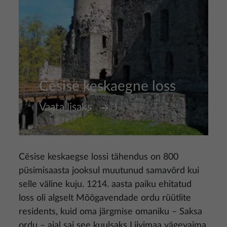
Cēsise keskaegne loss
Vaata lisaks
Cēsise keskaegse lossi tähendus on 800
püsimisaasta jooksul muutunud samavõrd kui
selle väline kuju. 1214. aasta paiku ehitatud
loss oli algselt Mõõgavendade ordu rüütlite
residents, kuid oma järgmise omaniku – Saksa
ordu – ajal sai see kuulsaks Liivimaa vägevaima