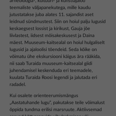
arheoloogia-, kultuuri- ja kunstiajaloo
teemaliste väljapanekutega, mille kaudu
jutustatakse juba alates 11. sajandist aset
leidnud sündmustest. Siin on hoiul palju lugusid
keskaegsest lossist ja kirikust, Gauja jõe
liivlastest, iidsest mõisakeskusest ja Daina
mäest. Muuseum-kaitsealal on hoiul hulgaliselt
lugusid ja ajaloolisi tõendeid. Seda kõike on
võimatu ühe ekskursiooni käigus ära rääkida,
nii saab Turaida muuseum-kaitsealal giidi
juhendamisel keskenduda eri teemadele,
kuulata Turaida Roosi legendi ja jalutada eri
radadel.
Kui osalete orienteerumismängus
„Aastatuhande lugu“, pakutakse teile võimalust
õppida tundma erilisi marsruute. Aktiivsemad