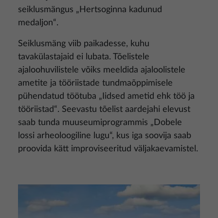
seiklusmängus „Hertsoginna kadunud
medaljon“.
Seiklusmäng viib paikadesse, kuhu
tavakülastajaid ei lubata. Tõelistele
ajaloohuvilistele võiks meeldida ajaloolistele
ametite ja tööriistade tundmaõppimisele
pühendatud töötuba „Iidsed ametid ehk töö ja
tööriistad“. Seevastu tõelist aardejahi elevust
saab tunda muuseumiprogrammis „Dobele
lossi arheoloogiline lugu“, kus iga soovija saab
proovida kätt improviseeritud väljakaevamistel.
Pilt