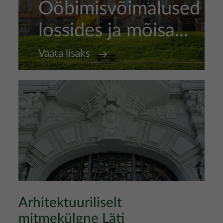
Ööbimisvõimalused
lossides ja mõisa...
Vaata lisaks
Arhitektuuriliselt
mitmekülgne Läti