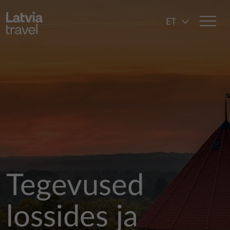
Liigu edasi põhisisu juurde
ET
Tegevused
lossides ja