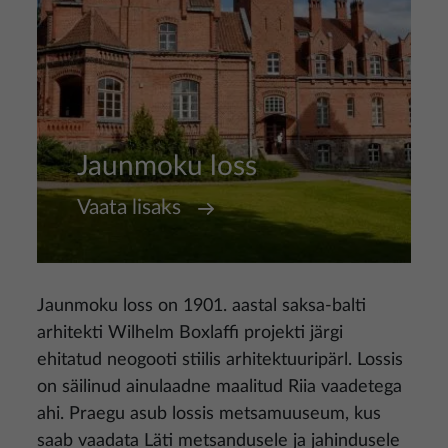
Jaunmoku loss
Vaata lisaks
Jaunmoku loss on 1901. aastal saksa-balti
arhitekti Wilhelm Boxlaffi projekti järgi
ehitatud neogooti stiilis arhitektuuripärl. Lossis
on säilinud ainulaadne maalitud Riia vaadetega
ahi. Praegu asub lossis metsamuuseum, kus
saab vaadata Läti metsandusele ja jahindusele