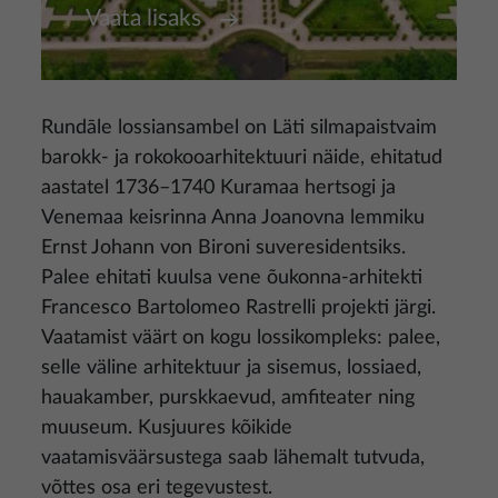
Vaata lisaks
Rundāle lossiansambel on Läti silmapaistvaim
barokk- ja rokokooarhitektuuri näide, ehitatud
aastatel 1736–1740 Kuramaa hertsogi ja
Venemaa keisrinna Anna Joanovna lemmiku
Ernst Johann von Bironi suveresidentsiks.
Palee ehitati kuulsa vene õukonna-arhitekti
Francesco Bartolomeo Rastrelli projekti järgi.
Vaatamist väärt on kogu lossikompleks: palee,
selle väline arhitektuur ja sisemus, lossiaed,
hauakamber, purskkaevud, amfiteater ning
muuseum. Kusjuures kõikide
vaatamisväärsustega saab lähemalt tutvuda,
võttes osa eri tegevustest.