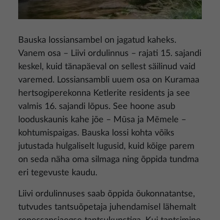
Bauska lossiansambel on jagatud kaheks.
Vanem osa – Liivi ordulinnus – rajati 15. sajandi
keskel, kuid tänapäeval on sellest säilinud vaid
varemed. Lossiansambli uuem osa on Kuramaa
hertsogiperekonna Ketlerite residents ja see
valmis 16. sajandi lõpus. See hoone asub
looduskaunis kahe jõe – Mūsa ja Mēmele –
kohtumispaigas. Bauska lossi kohta võiks
jutustada hulgaliselt lugusid, kuid kõige parem
on seda näha oma silmaga ning õppida tundma
eri tegevuste kaudu.
Liivi ordulinnuses saab õppida õukonnatantse,
tutvudes tantsuõpetaja juhendamisel lähemalt