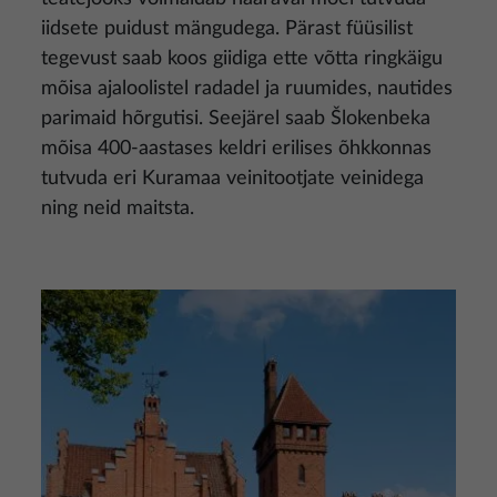
iidsete puidust mängudega. Pärast füüsilist
tegevust saab koos giidiga ette võtta ringkäigu
mõisa ajaloolistel radadel ja ruumides, nautides
parimaid hõrgutisi. Seejärel saab Šlokenbeka
mõisa 400-aastases keldri erilises õhkkonnas
tutvuda eri Kuramaa veinitootjate veinidega
ning neid maitsta.
Pilt