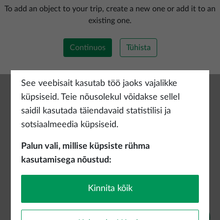
Lisada uus marsruut
To add an object to your trip, create a new one or add it to an
existing one.
Continuos
Tühista
See veebisait kasutab töö jaoks vajalikke
küpsiseid. Teie nõusolekul võidakse sellel
saidil kasutada täiendavaid statistilisi ja
sotsiaalmeedia küpsiseid.
Palun vali, millise küpsiste rühma
kasutamisega nõustud:
Kinnita kõik