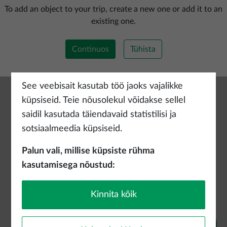
Lisada uus marsruut
To add an object to your trip, create a new one or add it to an
existing one.
Continuos
Tühista
See veebisait kasutab töö jaoks vajalikke
küpsiseid. Teie nõusolekul võidakse sellel
saidil kasutada täiendavaid statistilisi ja
sotsiaalmeedia küpsiseid.
Palun vali, millise küpsiste rühma
kasutamisega nõustud:
Kinnita kõik