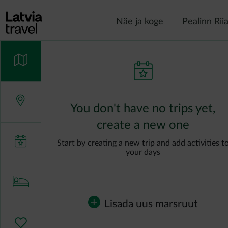
Liigu edasi põhisisu juurde
Näe ja koge
Pealinn Rii
You don't have no trips yet,
create a new one
Start by creating a new trip and add activities t
your days
Lisada uus marsruut