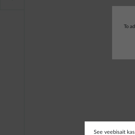
To ad
See veebisait kasu