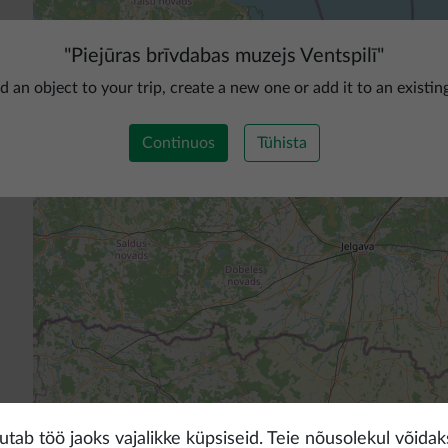
"
Piejūras brīvdabas muzejs Ventspilī
"
d an object to your trip, create a new one or add it to an existin
Continuos
Tühista
tab töö jaoks vajalikke küpsiseid. Teie nõusolekul võidakse