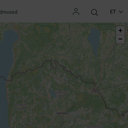
ET
dmused
+
−