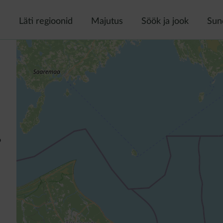
a
Läti regioonid
Majutus
Söök ja jook
Sun
o