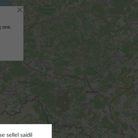
g one.
 sellel saidil