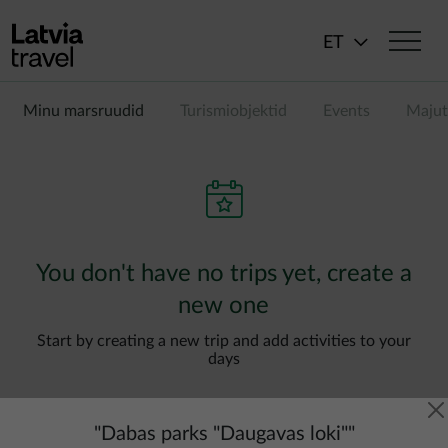
Liigu edasi põhisisu juurde
ET
Minu marsruudid
Turismiobjektid
Events
Majut
You don't have no trips yet, create a
new one
Start by creating a new trip and add activities to your
days
"
Dabas parks "Daugavas loki"
"