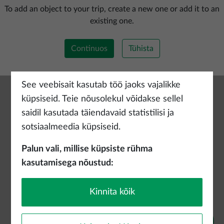
Lisada uus marsruut
To add an object to your trip, create a new one or add it to an
existing one.
Continuos
Tühista
See veebisait kasutab töö jaoks vajalikke
küpsiseid. Teie nõusolekul võidakse sellel
saidil kasutada täiendavaid statistilisi ja
sotsiaalmeedia küpsiseid.
Palun vali, millise küpsiste rühma
kasutamisega nõustud:
Kinnita kõik