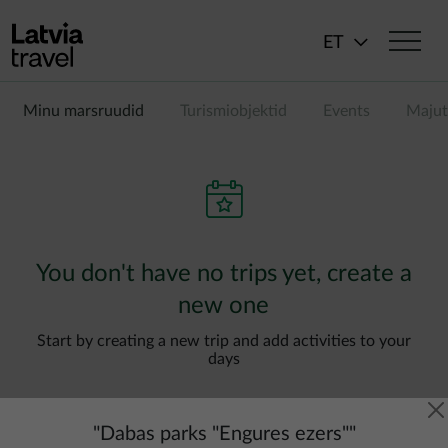
Liigu edasi põhisisu juurde
ET
Minu marsruudid
Turismiobjektid
Events
Majut
You don't have no trips yet, create a
new one
Start by creating a new trip and add activities to your
days
"
Dabas parks "Engures ezers"
"