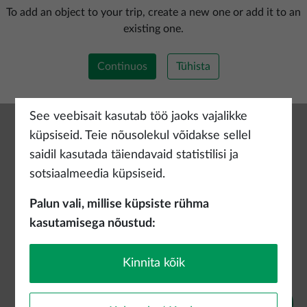
Lisada uus marsruut
To add an object to your trip, create a new one or add it to an
existing one.
Continuos
Tühista
See veebisait kasutab töö jaoks vajalikke
küpsiseid. Teie nõusolekul võidakse sellel
saidil kasutada täiendavaid statistilisi ja
sotsiaalmeedia küpsiseid.
Palun vali, millise küpsiste rühma
kasutamisega nõustud:
Kinnita kõik