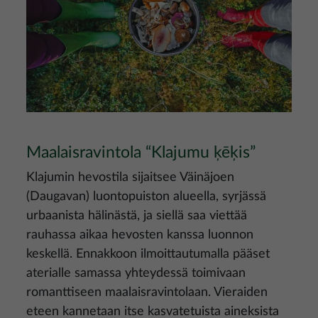
Maalaisravintola “Klajumu ķēķis”
Klajumin hevostila sijaitsee Väinäjoen
(Daugavan) luontopuiston alueella, syrjässä
urbaanista hälinästä, ja siellä saa viettää
rauhassa aikaa hevosten kanssa luonnon
keskellä. Ennakkoon ilmoittautumalla pääset
aterialle samassa yhteydessä toimivaan
romanttiseen maalaisravintolaan. Vieraiden
eteen kannetaan itse kasvatetuista aineksista