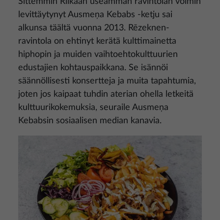
Sittemmin Riikaan useamman ravintolan voimin
levittäytynyt Ausmeņa Kebabs -ketju sai
alkunsa täältä vuonna 2013. Rēzeknen-
ravintola on ehtinyt kerätä kulttimainetta
hiphopin ja muiden vaihtoehtokulttuurien
edustajien kohtauspaikkana. Se isännöi
säännöllisesti konsertteja ja muita tapahtumia,
joten jos kaipaat tuhdin aterian ohella letkeitä
kulttuurikokemuksia, seuraile Ausmeņa
Kebabsin sosiaalisen median kanavia.
Kuva