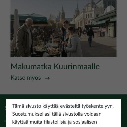
Kuva
Makumatka Kuurinmaalle
Katso myös
Tämä sivusto käyttää evästeitä työskentelyyn.
Seuraa:
Instagram
Facebook
Pinterest
Youtube
Threads
Suostumuksellasi tällä sivustolla voidaan
Tiktok
käyttää muita tilastollisia ja sosiaalisen