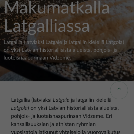
Makumatkalla
Latgalliassa
Latgallia (latviaksi Latgale ja latgallin kielellä Latgola)
on yksi Latvian historiallisista alueista, pohjois- ja
luoteisnaapurinaan Vidzeme.
Latgallia (latviaksi
Latgale
ja latgallin kielellä
Latgola
) on yksi Latvian historiallisista alueista,
pohjois- ja luoteisnaapurinaan Vidzeme. Eri
kansallisuuksien ja etnisten ryhmien
vuosisatoja jatkunut yhteiselo ja vuorovaikutus