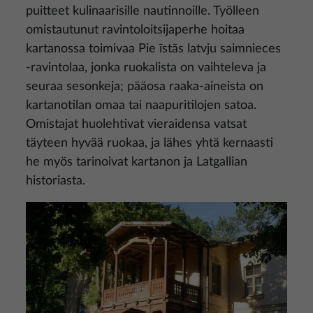
puitteet kulinaarisille nautinnoille. Työlleen
omistautunut ravintoloitsijaperhe hoitaa
kartanossa toimivaa Pie īstās latvju saimnieces
-ravintolaa, jonka ruokalista on vaihteleva ja
seuraa sesonkeja; pääosa raaka-aineista on
kartanotilan omaa tai naapuritilojen satoa.
Omistajat huolehtivat vieraidensa vatsat
täyteen hyvää ruokaa, ja lähes yhtä kernaasti
he myös tarinoivat kartanon ja Latgallian
historiasta.
Kuva