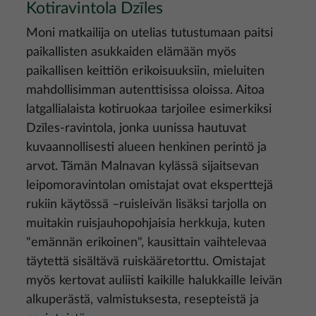
Kotiravintola Dzīles
Moni matkailija on utelias tutustumaan paitsi
paikallisten asukkaiden elämään myös
paikallisen keittiön erikoisuuksiin, mieluiten
mahdollisimman autenttisissa oloissa. Aitoa
latgallialaista kotiruokaa tarjoilee esimerkiksi
Dzīles-ravintola, jonka uunissa hautuvat
kuvaannollisesti alueen henkinen perintö ja
arvot. Tämän Malnavan kylässä sijaitsevan
leipomoravintolan omistajat ovat eksperttejä
rukiin käytössä –ruisleivän lisäksi tarjolla on
muitakin ruisjauhopohjaisia herkkuja, kuten
"emännän erikoinen", kausittain vaihtelevaa
täytettä sisältävä ruiskääretorttu. Omistajat
myös kertovat auliisti kaikille halukkaille leivän
alkuperästä, valmistuksesta, resepteistä ja