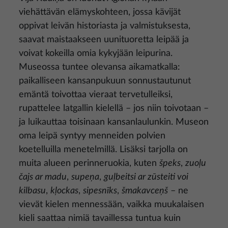
viehättävän elämyskohteen, jossa kävijät
oppivat leivän historiasta ja valmistuksesta,
saavat maistaakseen uunituoretta leipää ja
voivat kokeilla omia kykyjään leipurina.
Museossa tuntee olevansa aikamatkalla:
paikalliseen kansanpukuun sonnustautunut
emäntä toivottaa vieraat tervetulleiksi,
rupattelee latgallin kielellä – jos niin toivotaan –
ja luikauttaa toisinaan kansanlaulunkin. Museon
oma leipä syntyy menneiden polvien
koetelluilla menetelmillä. Lisäksi tarjolla on
muita alueen perinneruokia, kuten
špeks
,
zuo
ļ
u
č
ajs ar madu
,
supe
ņ
a
,
gu
ļ
beitsi ar z
ū
steiti voi
kilbasu
,
k
ļ
ockas
,
sipesn
ī
ks
,
šmakavce
ņ
š
– ne
vievät kielen mennessään, vaikka muukalaisen
kieli saattaa nimiä tavaillessa tuntua kuin