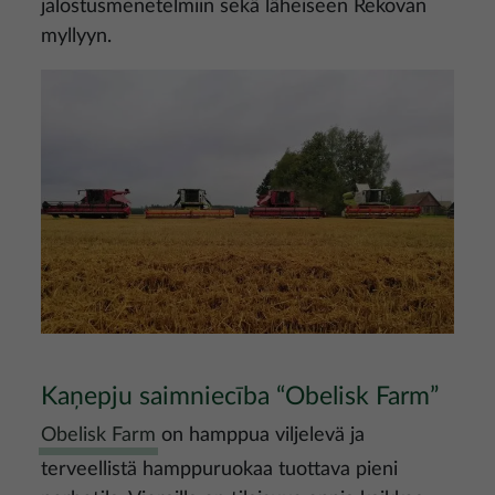
jalostusmenetelmiin sekä läheiseen Rekovan
myllyyn.
Kuva
Kaņepju saimniecība “Obelisk Farm”
Obelisk Farm
on hamppua viljelevä ja
terveellistä hamppuruokaa tuottava pieni