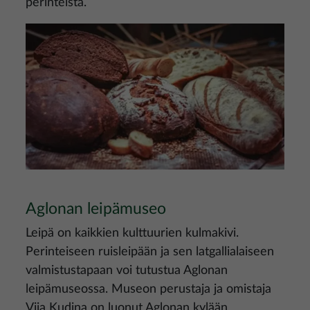
perinteistä.
Kuva
Aglonan leipämuseo
Leipä on kaikkien kulttuurien kulmakivi.
Perinteiseen ruisleipään ja sen latgallialaiseen
valmistustapaan voi tutustua Aglonan
leipämuseossa. Museon perustaja ja omistaja
Vija Kudiņa on luonut Aglonan kylään