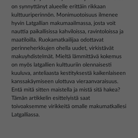
on synnyttänyt alueelle erittäin rikkaan
kulttuuriperinnön. Monimuotoisuus ilmenee
hyvin Latgallian makumaailmassa, josta voit
nauttia paikallisissa kahviloissa, ravintoloissa ja
maatiloilla. Ruokamatkailijaa odottavat
perinneherkkujen ohella uudet, virkistävät
makuyhdistelmät. Mieltä lämmittävä kokemus
on myös latgallien kulttuuriin olennaisesti
kuuluva, anteliaasta kestityksestä kaikenlaiseen
kanssakäymiseen ulottuva vieraanvaraisuus.
Entä mitä sitten maistella ja mistä sitä hakea?
Tämän artikkelin esittelyistä saat
toivoaksemme virikkeitä omalle makumatkallesi
Latgalliassa.