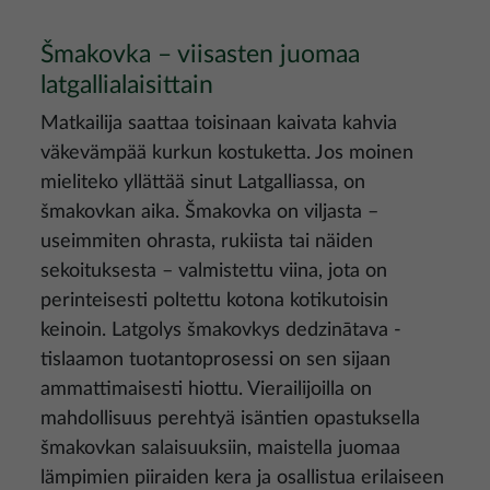
Šmakovka – viisasten juomaa
latgallialaisittain
Matkailija saattaa toisinaan kaivata kahvia
väkevämpää kurkun kostuketta. Jos moinen
mieliteko yllättää sinut Latgalliassa, on
šmakovkan aika. Šmakovka on viljasta –
useimmiten ohrasta, rukiista tai näiden
sekoituksesta – valmistettu viina, jota on
perinteisesti poltettu kotona kotikutoisin
keinoin. Latgolys šmakovkys dedzinātava -
tislaamon tuotantoprosessi on sen sijaan
ammattimaisesti hiottu. Vierailijoilla on
mahdollisuus perehtyä isäntien opastuksella
šmakovkan salaisuuksiin, maistella juomaa
lämpimien piiraiden kera ja osallistua erilaiseen