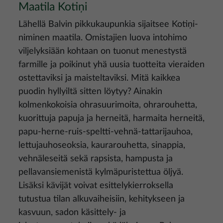
Maatila Kotiņi
Lähellä Balvin pikkukaupunkia sijaitsee Kotiņi-
niminen maatila. Omistajien luova intohimo
viljelyksiään kohtaan on tuonut menestystä
farmille ja poikinut yhä uusia tuotteita vieraiden
ostettaviksi ja maisteltaviksi. Mitä kaikkea
puodin hyllyiltä sitten löytyy? Ainakin
kolmenkokoisia ohrasuurimoita, ohrarouhetta,
kuorittuja papuja ja herneitä, harmaita herneitä,
papu-herne-ruis-speltti-vehnä-tattarijauhoa,
lettujauhoseoksia, kaurarouhetta, sinappia,
vehnäleseitä sekä rapsista, hampusta ja
pellavansiemenistä kylmäpuristettua öljyä.
Lisäksi kävijät voivat esittelykierroksella
tutustua tilan alkuvaiheisiin, kehitykseen ja
kasvuun, sadon käsittely- ja