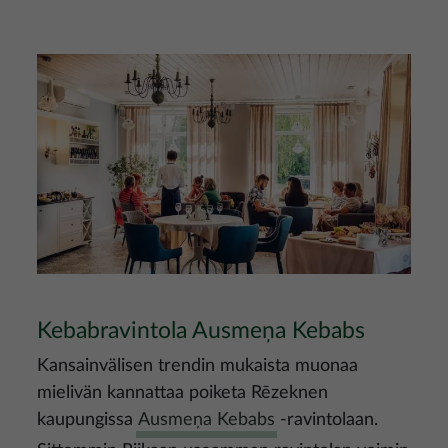
Kuva
Kebabravintola Ausmeņa Kebabs
Kansainvälisen trendin mukaista muonaa
mielivän kannattaa poiketa Rēzeknen
kaupungissa
Ausmeņa Kebabs
-ravintolaan.