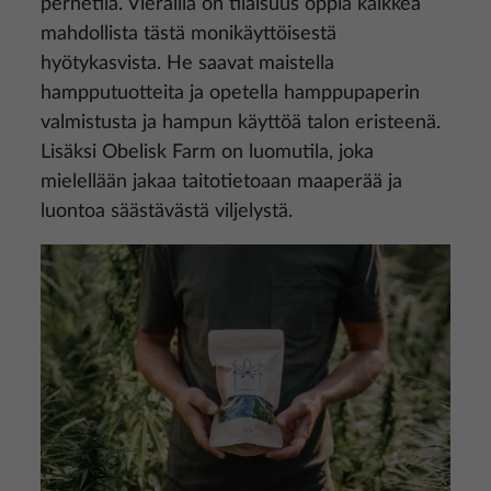
perhetila. Vierailla on tilaisuus oppia kaikkea
mahdollista tästä monikäyttöisestä
hyötykasvista. He saavat maistella
hampputuotteita ja opetella hamppupaperin
valmistusta ja hampun käyttöä talon eristeenä.
Lisäksi Obelisk Farm on luomutila, joka
mielellään jakaa taitotietoaan maaperää ja
luontoa säästävästä viljelystä.
Kuva