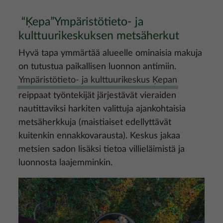
“Ķepa”Ympäristötieto- ja
kulttuurikeskuksen metsäherkut
Hyvä tapa ymmärtää alueelle ominaisia makuja
on tutustua paikallisen luonnon antimiin.
Ympäristötieto- ja kulttuurikeskus Ķepan
reippaat työntekijät järjestävät vieraiden
nautittaviksi harkiten valittuja ajankohtaisia
metsäherkkuja (maistiaiset edellyttävät
kuitenkin ennakkovarausta). Keskus jakaa
metsien sadon lisäksi tietoa villieläimistä ja
luonnosta laajemminkin.
Kuva