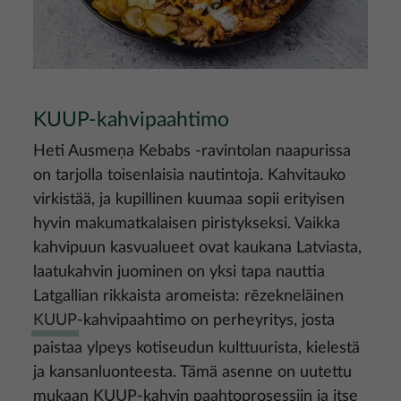
KUUP-kahvipaahtimo
Heti Ausmeņa Kebabs -ravintolan naapurissa
on tarjolla toisenlaisia nautintoja. Kahvitauko
virkistää, ja kupillinen kuumaa sopii erityisen
hyvin makumatkalaisen piristykseksi. Vaikka
kahvipuun kasvualueet ovat kaukana Latviasta,
laatukahvin juominen on yksi tapa nauttia
Latgallian rikkaista aromeista: rēzekneläinen
KUUP
-kahvipaahtimo on perheyritys, josta
paistaa ylpeys kotiseudun kulttuurista, kielestä
ja kansanluonteesta. Tämä asenne on uutettu
mukaan KUUP-kahvin paahtoprosessiin ja itse