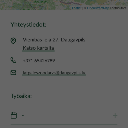
Leaflet
| ©
OpenStreetMap
contributors
Yhteystiedot:
Vienības iela 27, Daugavpils
Katso kartalta
+371 65426789
latgaleszoodarzs@daugavpils.lv
Työaika:
-