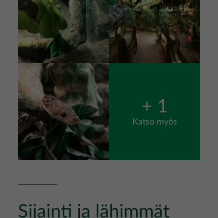
Kuva
+ 1
Katso myös
Sijainti ja lähimmät