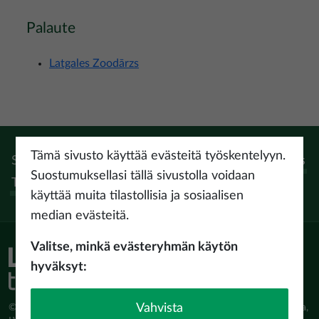
Palaute
Latgales Zoodārzs
Tämä sivusto käyttää evästeitä työskentelyyn.
Seuraa:
Instagram
Facebook
Pinterest
Youtube
Threads
Suostumuksellasi tällä sivustolla voidaan
Tiktok
käyttää muita tilastollisia ja sosiaalisen
median evästeitä.
Valitse, minkä evästeryhmän käytön
hyväksyt:
Vahvista
© Latvijas Investīciju un attīstības aģentūra (LIAA) Pērses iela 2, Rīga,