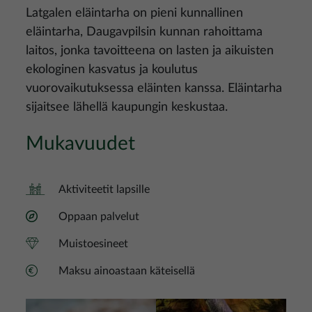
Latgalen eläintarha on pieni kunnallinen
eläintarha, Daugavpilsin kunnan rahoittama
laitos, jonka tavoitteena on lasten ja aikuisten
ekologinen kasvatus ja koulutus
vuorovaikutuksessa eläinten kanssa. Eläintarha
sijaitsee lähellä kaupungin keskustaa.
Mukavuudet
Aktiviteetit lapsille
Oppaan palvelut
Muistoesineet
Maksu ainoastaan käteisellä
Kuva
Kuva