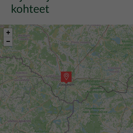
kohteet
+
−