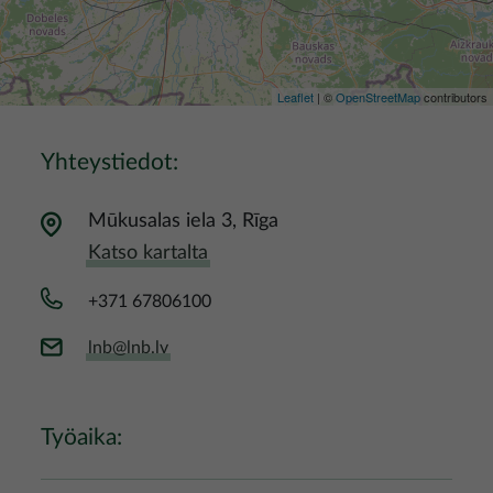
Leaflet
| ©
OpenStreetMap
contributors
Yhteystiedot:
Mūkusalas iela 3, Rīga
Katso kartalta
+371 67806100
lnb@lnb.lv
Työaika: