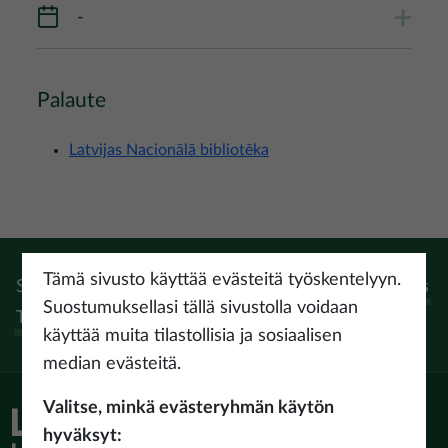
-
Palaute
Latvijas Nacionālā bibliotēka
Tämä sivusto käyttää evästeitä työskentelyyn.
Seuraa:
Instagram
Facebook
Pinterest
Youtube
Threads
Suostumuksellasi tällä sivustolla voidaan
Tiktok
käyttää muita tilastollisia ja sosiaalisen
median evästeitä.
Valitse, minkä evästeryhmän käytön
hyväksyt: