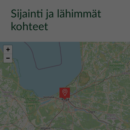
Sijainti ja lähimmät
kohteet
+
−