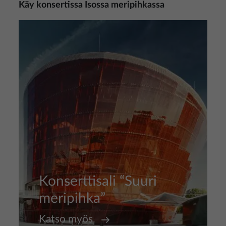
Käy konsertissa Isossa meripihkassa
Kuva
Konserttisali “Suuri
meripihka”
Katso myös