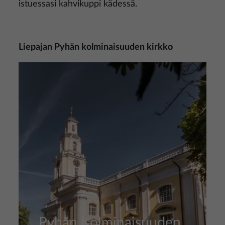
istuessasi kahvikuppi kädessä.
Liepajan Pyhän kolminaisuuden kirkko
Kuva
Pyhän Kolminaisuuden