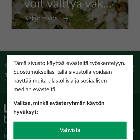
voit välttyä väk...
Katso myös
Tämä sivusto käyttää evästeitä työskentelyyn.
Seuraa:
Instagram
Facebook
Pinterest
Youtube
Threads
Suostumuksellasi tällä sivustolla voidaan
Tiktok
käyttää muita tilastollisia ja sosiaalisen
median evästeitä.
Valitse, minkä evästeryhmän käytön
hyväksyt:
Vahvista
© Latvijas Investīciju un attīstības aģentūra (LIAA) Pērses iela 2, Rīga,
LV-1442 www.liaa.gov.lv