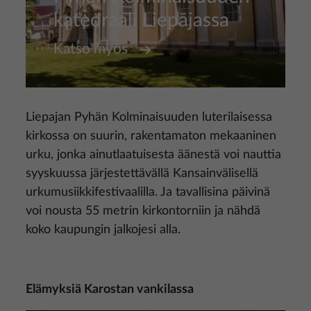
katedraali Liepājassa
Katso myös
Liepajan Pyhän Kolminaisuuden luterilaisessa
kirkossa on suurin, rakentamaton mekaaninen
urku, jonka ainutlaatuisesta äänestä voi nauttia
syyskuussa järjestettävällä Kansainvälisellä
urkumusiikkifestivaalilla. Ja tavallisina päivinä
voi nousta 55 metrin kirkontorniin ja nähdä
koko kaupungin jalkojesi alla.
Elämyksiä Karostan vankilassa