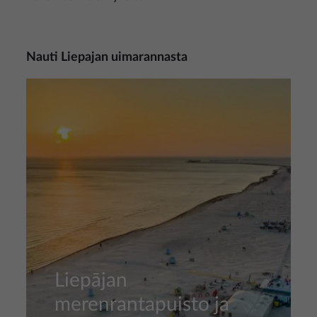
Nauti Liepajan uimarannasta
Kuva
Liepājan
merenrantapuisto ja