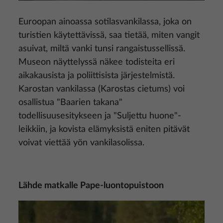
Euroopan ainoassa sotilasvankilassa, joka on
turistien käytettävissä, saa tietää, miten vangit
asuivat, miltä vanki tunsi rangaistussellissä.
Museon näyttelyssä näkee todisteita eri
aikakausista ja poliittisista järjestelmistä.
Karostan vankilassa (Karostas cietums) voi
osallistua "Baarien takana"
todellisuusesitykseen ja "Suljettu huone"-
leikkiin, ja kovista elämyksistä eniten pitävät
voivat viettää yön vankilasolissa.
Lähde matkalle Pape-luontopuistoon
Kuva