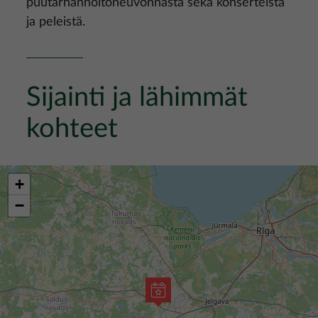
puutarhanhoitoneuvonnasta sekä konserteista
ja peleistä.
Sijainti ja lähimmät
kohteet
+
−