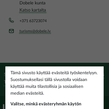
Dobele kunta
Katso kartalta
+371 63723074
turisms@dobele.lv
Tämä sivusto käyttää evästeitä työskentelyyn.
Seuraa:
Instagram
Facebook
Pinterest
Youtube
Threads
Suostumuksellasi tällä sivustolla voidaan
Tiktok
käyttää muita tilastollisia ja sosiaalisen
median evästeitä.
Valitse, minkä evästeryhmän käytön