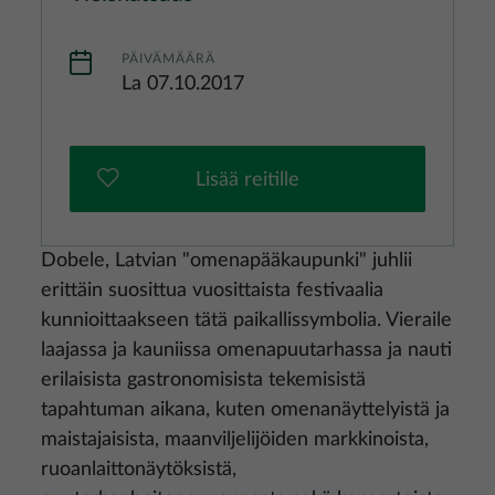
PÄIVÄMÄÄRÄ
La 07.10.2017
Lisää reitille
Dobele, Latvian "omenapääkaupunki" juhlii
erittäin suosittua vuosittaista festivaalia
kunnioittaakseen tätä paikallissymbolia. Vieraile
laajassa ja kauniissa omenapuutarhassa ja nauti
erilaisista gastronomisista tekemisistä
tapahtuman aikana, kuten omenanäyttelyistä ja
maistajaisista, maanviljelijöiden markkinoista,
ruoanlaittonäytöksistä,