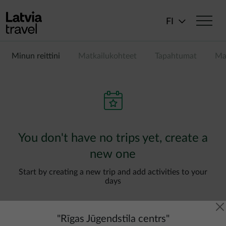
Hyppää pääsisältöön
FI
Minun reittini
Matkailukohteet
Tapahtumat
Ma
You don't have no trips yet, create a
new one
Start by creating a new trip and add activities to your
days
"
Rīgas Jūgendstila centrs
"