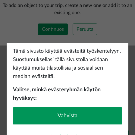
Lisää uusi reitti
To add an object to your trip, create a new one or add it to an
existing one.
Continuos
Peruuta
Tämä sivusto käyttää evästeitä työskentelyyn.
Suostumuksellasi tällä sivustolla voidaan
käyttää muita tilastollisia ja sosiaalisen
median evästeitä.
Valitse, minkä evästeryhmän käytön
hyväksyt:
Vahvista