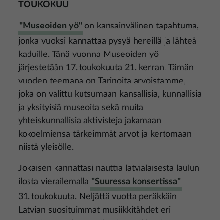
TOUKOKUU
"Museoiden yö"
on kansainvälinen tapahtuma,
jonka vuoksi kannattaa pysyä hereillä ja lähteä
kaduille. Tänä vuonna Museoiden yö
järjestetään 17. toukokuuta 21. kerran. Tämän
vuoden teemana on Tarinoita arvoistamme,
joka on valittu kutsumaan kansallisia, kunnallisia
ja yksityisiä museoita sekä muita
yhteiskunnallisia aktivisteja jakamaan
kokoelmiensa tärkeimmät arvot ja kertomaan
niistä yleisölle.
Jokaisen kannattasi nauttia latvialaisesta laulun
ilosta vierailemalla
"Suuressa konsertissa"
31. toukokuuta. Neljättä vuotta peräkkäin
Latvian suosituimmat musiikkitähdet eri