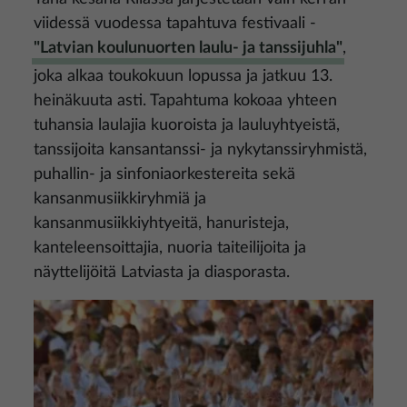
viidessä vuodessa tapahtuva festivaali -
"Latvian koulunuorten laulu- ja tanssijuhla"
,
joka alkaa toukokuun lopussa ja jatkuu 13.
heinäkuuta asti. Tapahtuma kokoaa yhteen
tuhansia laulajia kuoroista ja lauluyhtyeistä,
tanssijoita kansantanssi- ja nykytanssiryhmistä,
puhallin- ja sinfoniaorkestereita sekä
kansanmusiikkiryhmiä ja
kansanmusiikkiyhtyeitä, hanuristeja,
kanteleensoittajia, nuoria taiteilijoita ja
näyttelijöitä Latviasta ja diasporasta.
Kuva