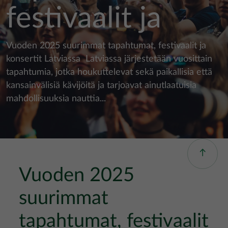
festivaalit ja
Vuoden 2025 suurimmat tapahtumat, festivaalit ja
konsertit Latviassa Latviassa järjestetään vuosittain
tapahtumia, jotka houkuttelevat sekä paikallisia että
kansainvälisiä kävijöitä ja tarjoavat ainutlaatuisia
mahdollisuuksia nauttia...
Vuoden 2025
suurimmat
tapahtumat, festivaalit