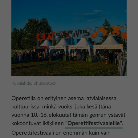
Kuva
Kuvalähde: Shuterstock
Operetilla on erityinen asema latvialaisessa
kulttuurissa, minkä vuoksi joka kesä (tänä
vuonna 10.-16. elokuuta) tämän genren ystävät
kokoontuvat Ikšķileen
"Operettifestivaaleille"
.
Operettifestivaali on enemmän kuin vain