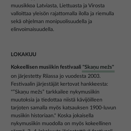
muusikkoa Latviasta, Liettuasta ja Virosta
valloittaa yleisön rajattomalla ilolla ja riemulla
sekä ohjelman monipuolisuudella ja
elinvoimaisuudella.
LOKAKUU
Kokeellisen musiikin festivaali
"Skaņu mežs"
on järjestetty Riiassa jo vuodesta 2003.
Festivaalin järjestäjät kertovat hankkeesta:
"”Skaņu mežs” tarkkailee nykymusiikin
muutoksia ja tiedottaa niistä kävijöilleen
tarjoten samalla myös katsauksen 1900-luvun
musiikin historiaan." Koska jokaisella
nykymusiikin muodolla on myös kokeellinen