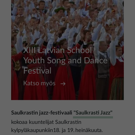
XIII Latvian School
Youth Song and Dance
Festival
Katso myös
Saulkrastin jazz-festivaali
"Saulkrasti Jazz"
kokoaa kuuntelijat Saulkrastin
kylpyläkaupunkiin18. ja 19. heinäkuuta.