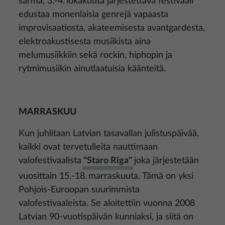
särmä, 3.-4. lokakuuta järjestettävä festivaali
edustaa monenlaisia genrejä vapaasta
improvisaatiosta, akateemisesta avantgardesta,
elektroakustisesta musiikista aina
melumusiikkiin sekä rockin, hiphopin ja
rytmimusiikin ainutlaatuisia käänteitä.
MARRASKUU
Kun juhlitaan Latvian tasavallan julistuspäivää,
kaikki ovat tervetulleita nauttimaan
valofestivaalista
"Staro Rīga"
joka järjestetään
vuosittain 15.-18. marraskuuta. Tämä on yksi
Pohjois-Euroopan suurimmista
valofestivaaleista. Se aloitettiin vuonna 2008
Latvian 90-vuotispäivän kunniaksi, ja siitä on