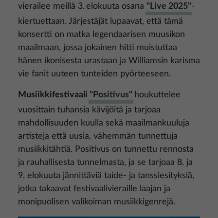
vierailee meillä 3. elokuuta osana
"Live 2025"
-
kiertuettaan. Järjestäjät lupaavat, että tämä
konsertti on matka legendaarisen muusikon
maailmaan, jossa jokainen hitti muistuttaa
hänen ikonisesta urastaan ja Williamsin karisma
vie fanit uuteen tunteiden pyörteeseen.
Musiikkifestivaali
"Positivus"
houkuttelee
vuosittain tuhansia kävijöitä ja tarjoaa
mahdollisuuden kuulla sekä maailmankuuluja
artisteja että uusia, vähemmän tunnettuja
musiikkitähtiä. Positivus on tunnettu rennosta
ja rauhallisesta tunnelmasta, ja se tarjoaa 8. ja
9. elokuuta jännittäviä taide- ja tanssiesityksiä,
jotka takaavat festivaalivieraille laajan ja
monipuolisen valikoiman musiikkigenrejä.