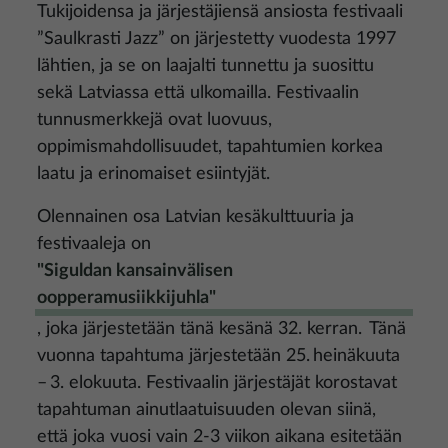
Tukijoidensa ja järjestäjiensä ansiosta festivaali
”Saulkrasti Jazz” on järjestetty vuodesta 1997
lähtien, ja se on laajalti tunnettu ja suosittu
sekä Latviassa että ulkomailla. Festivaalin
tunnusmerkkejä ovat luovuus,
oppimismahdollisuudet, tapahtumien korkea
laatu ja erinomaiset esiintyjät.
Olennainen osa Latvian kesäkulttuuria ja
festivaaleja on
"Siguldan kansainvälisen
oopperamusiikkijuhla"
, joka järjestetään tänä kesänä 32. kerran. Tänä
vuonna tapahtuma järjestetään 25. heinäkuuta
– 3. elokuuta. Festivaalin järjestäjät korostavat
tapahtuman ainutlaatuisuuden olevan siinä,
että joka vuosi vain 2-3 viikon aikana esitetään