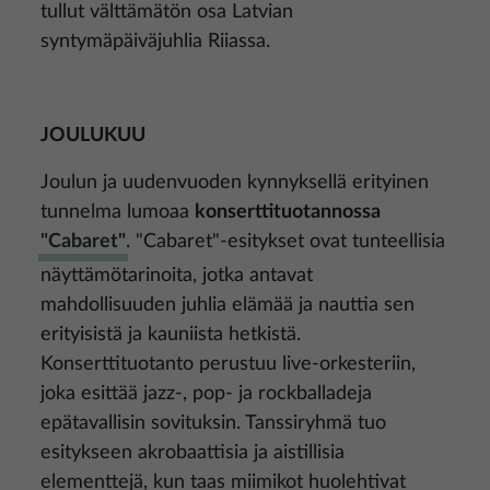
tullut välttämätön osa Latvian
syntymäpäiväjuhlia Riiassa.
JOULUKUU
Joulun ja uudenvuoden kynnyksellä erityinen
tunnelma lumoaa
konserttituotannossa
"Cabaret"
. "Cabaret"-esitykset ovat tunteellisia
näyttämötarinoita, jotka antavat
mahdollisuuden juhlia elämää ja nauttia sen
erityisistä ja kauniista hetkistä.
Konserttituotanto perustuu live-orkesteriin,
joka esittää jazz-, pop- ja rockballadeja
epätavallisin sovituksin. Tanssiryhmä tuo
esitykseen akrobaattisia ja aistillisia
elementtejä, kun taas miimikot huolehtivat