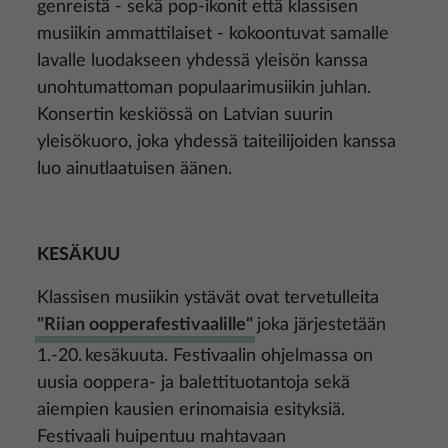
genreistä - sekä pop-ikonit että klassisen
musiikin ammattilaiset - kokoontuvat samalle
lavalle luodakseen yhdessä yleisön kanssa
unohtumattoman populaarimusiikin juhlan.
Konsertin keskiössä on Latvian suurin
yleisökuoro, joka yhdessä taiteilijoiden kanssa
luo ainutlaatuisen äänen.
KESÄKUU
Klassisen musiikin ystävät ovat tervetulleita
"Riian oopperafestivaalille"
joka järjestetään
1.-20. kesäkuuta. Festivaalin ohjelmassa on
uusia ooppera- ja balettituotantoja sekä
aiempien kausien erinomaisia esityksiä.
Festivaali huipentuu mahtavaan