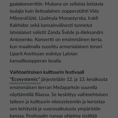
gaalakonserttiin. Mukana on sellaisia loistavia
laulajia kuin liettualainen oopperatähti Vida
Miknevičiūtė, Liudmyla Monastyrska, Irakli
Kakhidze sekä kansainvälisesti tunnetut
latvialaiset solistit Zanda Švēde ja Aleksandrs
Antoņenko. Konsertti on ensimmäinen kerta,
kun maailmalla suosittu armenialainen tenori
Liparit Avetisyan esiintyy Latvian
kansallisoopperan lavalla.
Vaihtoehtoisen kulttuurin festivaali
"Ecosystemic"
järjestetään 12. ja 13. kesäkuuta
ensimmäisen kerran Mežaparksin suurella
näyttämöllä Riiassa. Se keskittyy vaihtoehtoisen
taiteen ja kulttuurin ekosysteemiin ja korostaa
sen kehitystä ja vuorovaikutusta ympäristön
kanssa. Festivaalin runsas ohjelma sisältää