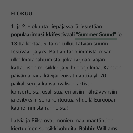
ELOKUU
1. ja 2. elokuuta Liepājassa järjestetään
populaarimusiikkifestivaali
"Summer Sound"
jo
13:tta kertaa. Siitä on tullut Latvian suurin
festivaali ja yksi Baltian tärkeimmistä kesän
ulkoilmatapahtumista, joka tarjoaa laajan
kattauksen musiikki- ja viihdeohjelmaa. Kahden
päivän aikana kävijät voivat nauttia yli 70
paikallisen ja kansainvälisen artistin
konserteista, osallistua erilaisiin nähtävyyksiin
ja esityksiin sekä rentoutua yhdellä Euroopan
kauneimmista rannoista!
Latvia ja Riika ovat monien maailmantähtien
kiertueiden suosikkikohteita.
Robbie Williams