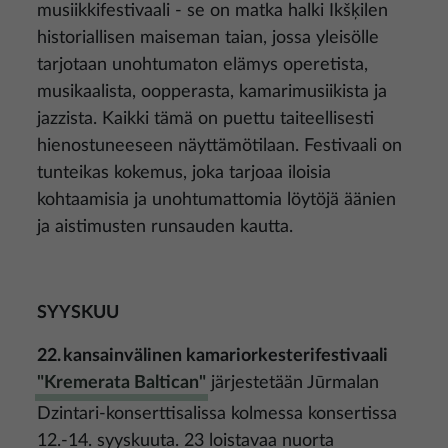
musiikkifestivaali - se on matka halki Ikšķilen
historiallisen maiseman taian, jossa yleisölle
tarjotaan unohtumaton elämys operetista,
musikaalista, oopperasta, kamarimusiikista ja
jazzista. Kaikki tämä on puettu taiteellisesti
hienostuneeseen näyttämötilaan. Festivaali on
tunteikas kokemus, joka tarjoaa iloisia
kohtaamisia ja unohtumattomia löytöjä äänien
ja aistimusten runsauden kautta.
SYYSKUU
22. kansainvälinen kamariorkesterifestivaali
"Kremerata Baltican"
järjestetään Jūrmalan
Dzintari-konserttisalissa kolmessa konsertissa
12.-14. syyskuuta. 23 loistavaa nuorta