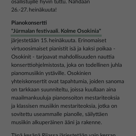
osallistujille hyvin tuttu. Nähdään
26.-27. heinäkuuta!
Pianokonsertti
"Jūrmalan festivaali. Kolme Osokinia"
järjestetään 15. heinäkuuta. Erinomaiset
virtuoosimaiset pianistit isä ja kaksi poikaa -
Osokinit - tarjoavat mahdollisuuden nauttia
konserttiohjelmistosta, joka on todellinen juhla
pianomusiikin ystäville. Osokinien
yhteiskonsertit ovat tapahtumia, joiden sanoma
on tarkkaan suunniteltu, joissa kuullaan aina
maailmankuuluja pianonsoiton mestariteoksia
ja klassisen musiikin mestariteoksia, jotka on
sovitettu useammalle pianolle, säilyttäen
musiikin alkuperäinen ääni ja rakenne.
Tänä kesänä Riiassa järjestetään vain kerran