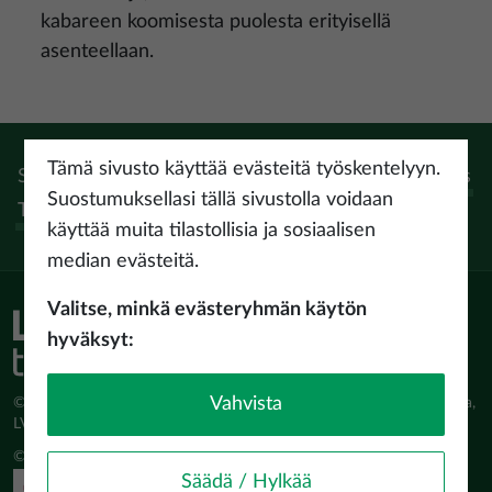
kabareen koomisesta puolesta erityisellä
asenteellaan.
Tämä sivusto käyttää evästeitä työskentelyyn.
Seuraa:
Instagram
Facebook
Pinterest
Youtube
Threads
Suostumuksellasi tällä sivustolla voidaan
Tiktok
käyttää muita tilastollisia ja sosiaalisen
median evästeitä.
Valitse, minkä evästeryhmän käytön
hyväksyt:
Vahvista
© Latvijas Investīciju un attīstības aģentūra (LIAA) Pērses iela 2, Rīga,
LV-1442 www.liaa.gov.lv
© 2026 latvia.travel. All rights reserved
Säädä / Hylkää