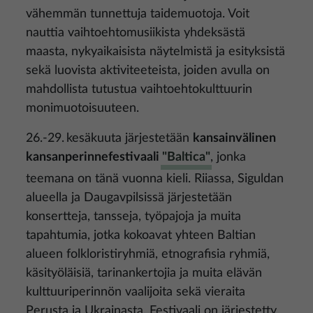
vähemmän tunnettuja taidemuotoja. Voit
nauttia vaihtoehtomusiikista yhdeksästä
maasta, nykyaikaisista näytelmistä ja esityksistä
sekä luovista aktiviteeteista, joiden avulla on
mahdollista tutustua vaihtoehtokulttuurin
monimuotoisuuteen.
26.-29. kesäkuuta järjestetään
kansainvälinen
kansanperinnefestivaali
"Baltica"
, jonka
teemana on tänä vuonna kieli. Riiassa, Siguldan
alueella ja Daugavpilsissä järjestetään
konsertteja, tansseja, työpajoja ja muita
tapahtumia, jotka kokoavat yhteen Baltian
alueen folkloristiryhmiä, etnografisia ryhmiä,
käsityöläisiä, tarinankertojia ja muita elävän
kulttuuriperinnön vaalijoita sekä vieraita
Perusta ja Ukrainasta. Festivaali on järjestetty