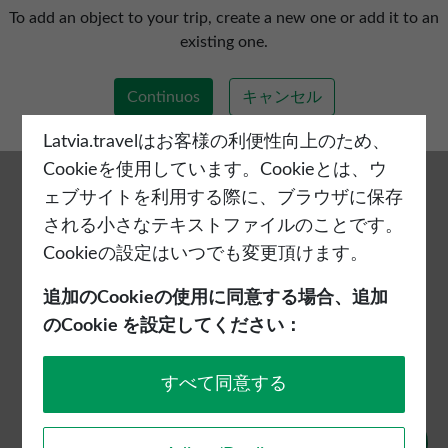
新しい旅程を追加する
To add an object to your trip, create a new one or add it to an
existing one.
Continuos
キャンセル
Latvia.travelはお客様の利便性向上のため、
Cookieを使用しています。Cookieとは、ウ
ェブサイトを利用する際に、ブラウザに保存
される小さなテキストファイルのことです。
Cookieの設定はいつでも変更頂けます。
追加のCookieの使用に同意する場合、追加
のCookie を設定してください：
すべて同意する