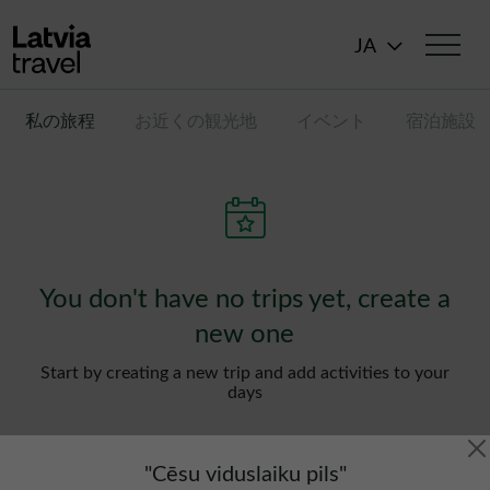
メインコンテンツに移動
JA
私の旅程
お近くの観光地
イベント
宿泊施設
You don't have no trips yet, create a
new one
Start by creating a new trip and add activities to your
days
"
Cēsu viduslaiku pils
"