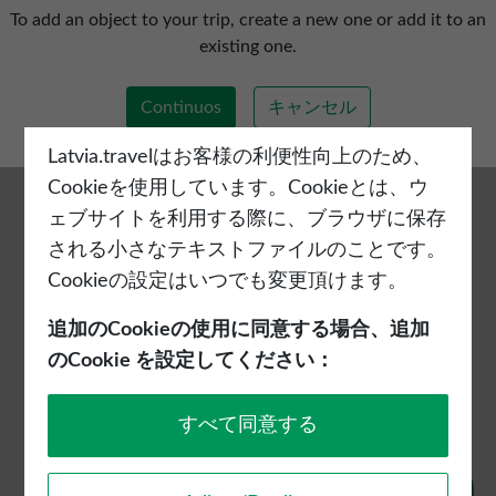
新しい旅程を追加する
To add an object to your trip, create a new one or add it to an
existing one.
Continuos
キャンセル
Latvia.travelはお客様の利便性向上のため、
Cookieを使用しています。Cookieとは、ウ
ェブサイトを利用する際に、ブラウザに保存
される小さなテキストファイルのことです。
Cookieの設定はいつでも変更頂けます。
追加のCookieの使用に同意する場合、追加
のCookie を設定してください：
すべて同意する