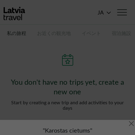
メインコンテンツに移動
JA
私の旅程
お近くの観光地
イベント
宿泊施設
You don't have no trips yet, create a
new one
Start by creating a new trip and add activities to your
days
"
Karostas cietums
"