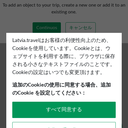
新しい旅程を追加する
To add an object to your trip, create a new one or add it to an
existing one.
Continuos
キャンセル
Latvia.travelはお客様の利便性向上のため、
Cookieを使用しています。Cookieとは、ウ
ェブサイトを利用する際に、ブラウザに保存
される小さなテキストファイルのことです。
Cookieの設定はいつでも変更頂けます。
追加のCookieの使用に同意する場合、追加
のCookie を設定してください：
すべて同意する