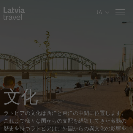
メインコンテンツに移動
JA
文化
ラトビアの文化は西洋と東洋の中間に位置します。
これまで様々な国からの支配を経験してきた激動の
歴史を持つラトビアは、外国からの異文化の影響を