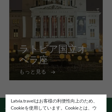
ラトビア国立オ
ペラ座
もっと見る
Latvia.travelはお客様の利便性向上のため、
Cookieを使用しています。Cookieとは、ウ
フォロー:
Instagram
Facebook
Pinterest
Youtube