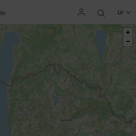
LV
ājs
+
−