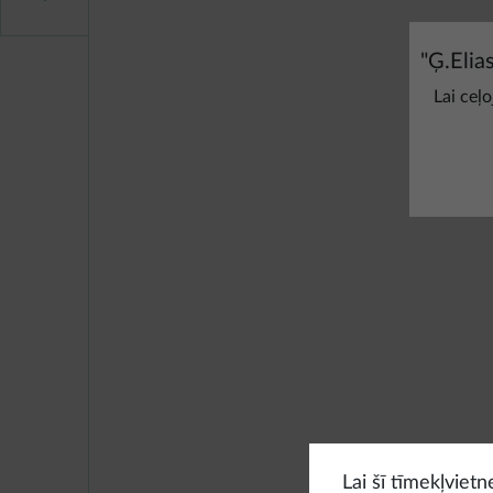
"
Ģ.Elia
Lai ceļ
Lai šī tīmekļviet