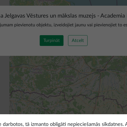
sa Jelgavas Vēstures un mākslas muzejs - Academia 
ojumam pievienotu objektu, izveidojiet jaunu vai pievienojiet to e
Turpināt
Atcelt
ne darbotos, tā izmanto obligāti nepieciešamās sīkdatnes. 