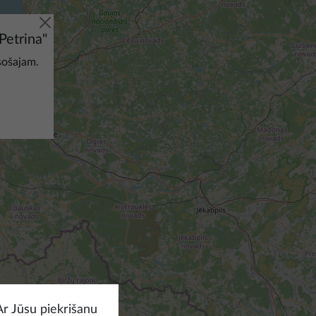
Petrina
"
sošajam.
Ar Jūsu piekrišanu