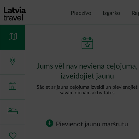
Pārlekt uz galveno saturu
Piedzīvo
Izgaršo
Re
Jums vēl nav neviena ceļojuma,
izveidojiet jaunu
Sāciet ar jauna ceļojuma izveidi un pievienojiet
savām dienām aktivitātes
Pievienot jaunu maršrutu