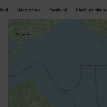
ģioni
Naktsmītnes
Pasākumi
Maršruta plānot