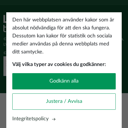
Den här webbplatsen använder kakor som är
absolut nödvändiga för att den ska fungera.
Dessutom kan kakor för statistik och sociala
© Latvijas Investīciju un attīstības aģentūra (LIAA) Pērses iela 2, Rīga,
medier användas på denna webbplats med
LV-1442 www.liaa.gov.lv
ditt samtycke.
© 2026 latvia.travel. All rights reserved
Välj vilka typer av cookies du godkänner:
Godkänn alla
Justera / Avvisa
Integritetspolicy