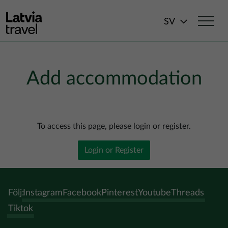
Hoppa till huvudinnehåll
SV
Add accommodation
To access this page, please login or register.
Login or Register
Följ:
Instagram
Facebook
Pinterest
Youtube
Threads
Tiktok