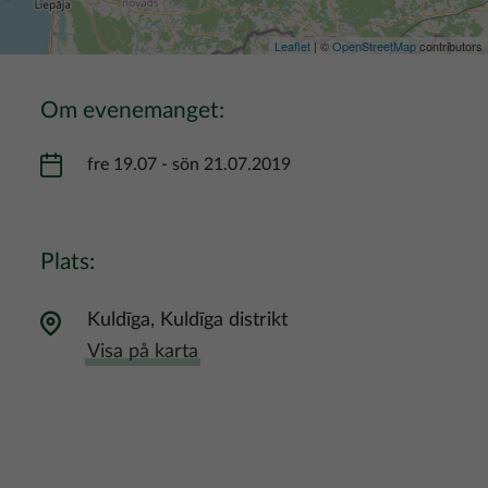
Leaflet
| ©
OpenStreetMap
contributors
Om evenemanget:
fre 19.07
-
sön 21.07.2019
Plats:
Kuldīga, Kuldīga distrikt
Visa på karta