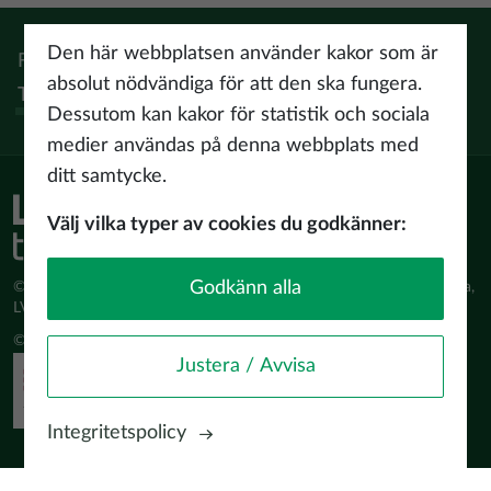
Den här webbplatsen använder kakor som är
Följ:
Instagram
Facebook
Pinterest
Youtube
Threads
absolut nödvändiga för att den ska fungera.
Tiktok
Dessutom kan kakor för statistik och sociala
medier användas på denna webbplats med
ditt samtycke.
Välj vilka typer av cookies du godkänner:
Godkänn alla
© Latvijas Investīciju un attīstības aģentūra (LIAA) Pērses iela 2, Rīga,
LV-1442 www.liaa.gov.lv
© 2026 latvia.travel. All rights reserved
Justera / Avvisa
Integritetspolicy