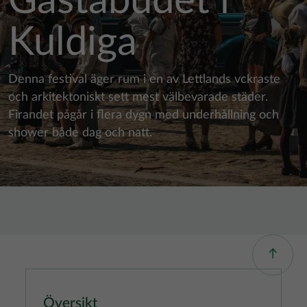
Gästabudet i
Kuldiga
Denna festival äger rum i en av Lettlands vckraste
och arkitektoniskt sett mest välbevarade städer.
Firandet pågår i flera dygn med underhållning och
shower både dag och natt.
Översikt