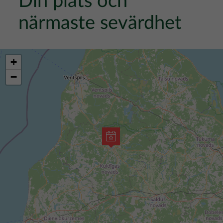
Din plats och
närmaste sevärdhet
+
−