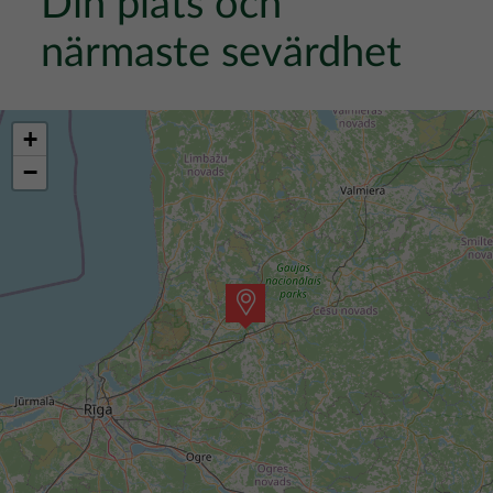
Din plats och
närmaste sevärdhet
+
−