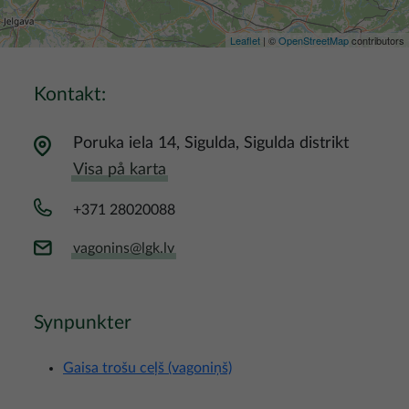
Leaflet
| ©
OpenStreetMap
contributors
Kontakt:
Poruka iela 14, Sigulda, Sigulda distrikt
Visa på karta
+371 28020088
vagonins@lgk.lv
Synpunkter
Gaisa trošu ceļš (vagoniņš)