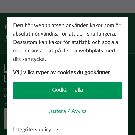
Den här webbplatsen använder kakor som är
Följ:
Instagram
Facebook
Pinterest
Youtube
Threads
absolut nödvändiga för att den ska fungera.
Tiktok
Dessutom kan kakor för statistik och sociala
medier användas på denna webbplats med
ditt samtycke.
Välj vilka typer av cookies du godkänner:
Godkänn alla
© Latvijas Investīciju un attīstības aģentūra (LIAA) Pērses iela 2, Rīga,
LV-1442 www.liaa.gov.lv
© 2026 latvia.travel. All rights reserved
Justera / Avvisa
Integritetspolicy