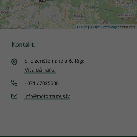
Leaflet
| ©
OpenStreetMap
contributors
Kontakt:
S. Eizenšteina iela 6, Rīga
Visa på karta
+371 67025888
info@motormuzejs.lv