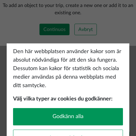
Lägg till ny rutt
To add an object to your trip, create a new one or add it to an
existing one.
Continuos
Avbryt
Den här webbplatsen använder kakor som är
absolut nödvändiga för att den ska fungera.
Dessutom kan kakor för statistik och sociala
medier användas på denna webbplats med
ditt samtycke.
Välj vilka typer av cookies du godkänner:
Godkänn alla