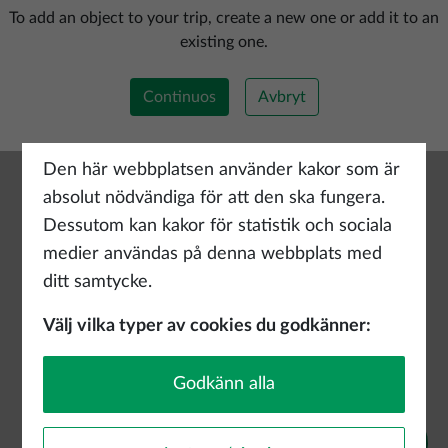
Lägg till ny rutt
To add an object to your trip, create a new one or add it to an
existing one.
Continuos
Avbryt
Den här webbplatsen använder kakor som är
absolut nödvändiga för att den ska fungera.
Dessutom kan kakor för statistik och sociala
medier användas på denna webbplats med
ditt samtycke.
Välj vilka typer av cookies du godkänner:
Godkänn alla