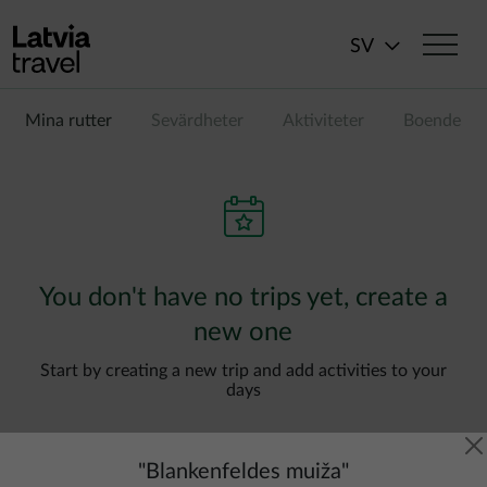
Hoppa till huvudinnehåll
SV
Mina rutter
Sevärdheter
Aktiviteter
Boende
You don't have no trips yet, create a
new one
Start by creating a new trip and add activities to your
days
"
Blankenfeldes muiža
"