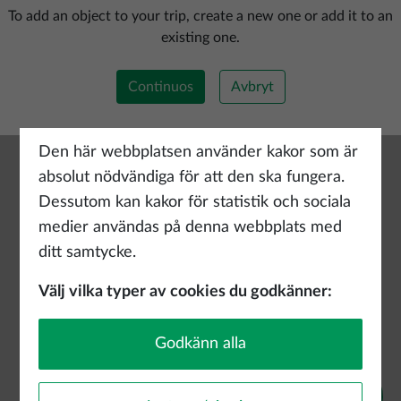
Lägg till ny rutt
To add an object to your trip, create a new one or add it to an
existing one.
Continuos
Avbryt
Den här webbplatsen använder kakor som är
absolut nödvändiga för att den ska fungera.
Dessutom kan kakor för statistik och sociala
medier användas på denna webbplats med
ditt samtycke.
Välj vilka typer av cookies du godkänner:
Godkänn alla