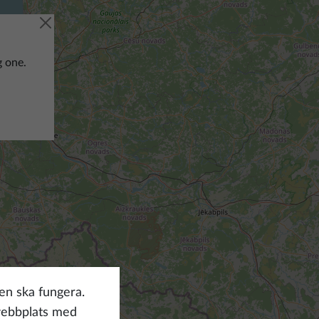
g one.
en ska fungera.
webbplats med