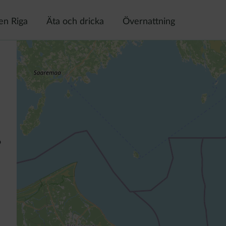
en Riga
Äta och dricka
Övernattning
o