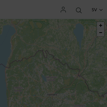
SV
+
−