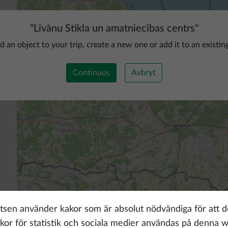
"
Līvānu Stikla un amatniecības centrs
"
d an object to your trip, create a new one or add it to an existin
Continuos
Avbryt
sen använder kakor som är absolut nödvändiga för att d
or för statistik och sociala medier användas på denna 