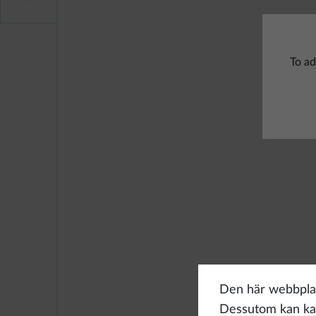
To ad
Den här webbplat
Dessutom kan kak