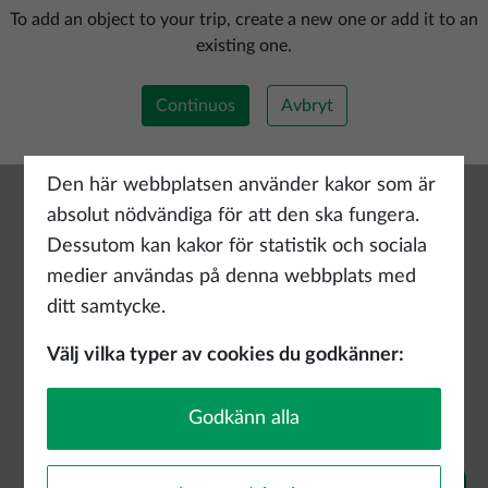
Lägg till ny rutt
To add an object to your trip, create a new one or add it to an
existing one.
Continuos
Avbryt
Den här webbplatsen använder kakor som är
absolut nödvändiga för att den ska fungera.
Dessutom kan kakor för statistik och sociala
medier användas på denna webbplats med
ditt samtycke.
Välj vilka typer av cookies du godkänner:
Godkänn alla