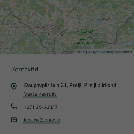
Leaflet
| ©
OpenStreetMap
contributors
Kontaktid:
Daugavpils iela 21, Preiļi, Preiļi piirkond
Vaata kaardilt
+371 26423837
lenalisa@inbox.lv