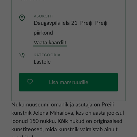
ASUKOHT
Daugavpils iela 21, Preiļi, Preiļi
piirkond
Vaata kaardilt
KATEGOORIA
Lastele
Lisa marsruudile
Nukumuuseumi omanik ja asutaja on Preiļi
kunstnik Jelena Mihailova, kes on aasta jooksul
loonud 150 nukku. Kõik nukud on originaalsed
kunstiteosed, mida kunstnik valmistab ainult