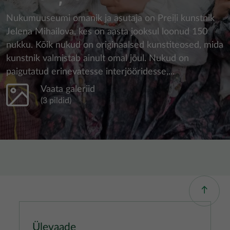
Nukumuuseumi omanik ja asutaja on Preiļi kunstnik
Jelena Mihailova, kes on aasta jooksul loonud 150
nukku. Kõik nukud on originaalsed kunstiteosed, mida
kunstnik valmistab ainult omal jõul. Nukud on
paigutatud erinevatesse interjööridesse,...
Vaata galeriid
(3 pildid)
Ülevaade