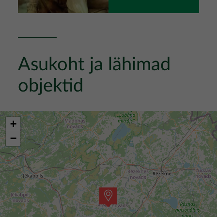
Asukoht ja lähimad
objektid
+
−