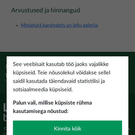
Arvustused ja hinnangud
Miniatūrā karaļvalsts un leļļu galerija
See veebisait kasutab töö jaoks vajalikke
Jälgi:
Instagram
Facebook
Pinterest
Youtube
Threads
küpsiseid. Teie nõusolekul võidakse sellel
Tiktok
saidil kasutada täiendavaid statistilisi ja
sotsiaalmeedia küpsiseid.
Palun vali, millise küpsiste rühma
kasutamisega nõustud:
Kinnita kõik
© Latvijas Investīciju un attīstības aģentūra (LIAA) Pērses iela 2, Rīga,
LV-1442 www.liaa.gov.lv