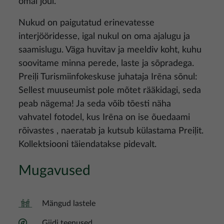
omal jõul.
Nukud on paigutatud erinevatesse
interjööridesse, igal nukul on oma ajalugu ja
saamislugu. Väga huvitav ja meeldiv koht, kuhu
soovitame minna perede, laste ja sõpradega.
Preiļi Turismiinfokeskuse juhataja Irēna sõnul:
Sellest muuseumist pole mõtet rääkidagi, seda
peab nägema! Ja seda võib tõesti näha
vahvatel fotodel, kus Irēna on ise õuedaami
rõivastes , naeratab ja kutsub külastama Preiļit.
Kollektsiooni täiendatakse pidevalt.
Mugavused
Mängud lastele
Giidi teenused