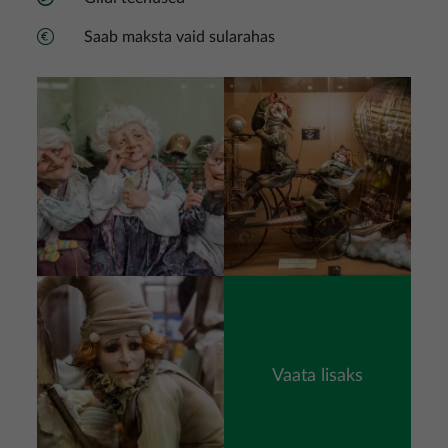
Saab maksta vaid sularahas
Pilt
Pilt
Pilt
Vaata lisaks