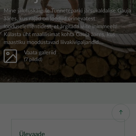
Mine jalutuskäigule Tunneteparki järsukaldalise Gauja
ääres, kus rajad on loodud erinevatest
looduselementidest, et ärgitada viite inimmeelt!
Külasta üht maalilisimat kohta Gauja ääres, kus
maastiku moodustavad liivakivipaljandid....
Vaata galeriid
(7 pildid)
Ülevaade