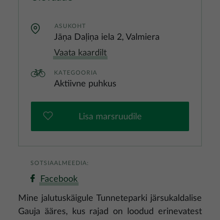
ASUKOHT
Jāņa Daļiņa iela 2, Valmiera
Vaata kaardilt
KATEGOORIA
Aktiivne puhkus
Lisa marsruudile
SOTSIAALMEEDIA:
Facebook
Mine jalutuskäigule Tunneteparki järsukaldalise
Gauja ääres, kus rajad on loodud erinevatest