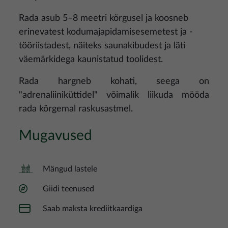
Rada asub 5–8 meetri kõrgusel ja koosneb
erinevatest kodumajapidamisesemetest ja -
tööriistadest, näiteks saunakibudest ja läti
väemärkidega kaunistatud toolidest.
Rada hargneb kohati, seega on
"adrenaliiniküttidel" võimalik liikuda mööda
rada kõrgemal raskusastmel.
Mugavused
Mängud lastele
Giidi teenused
Saab maksta krediitkaardiga