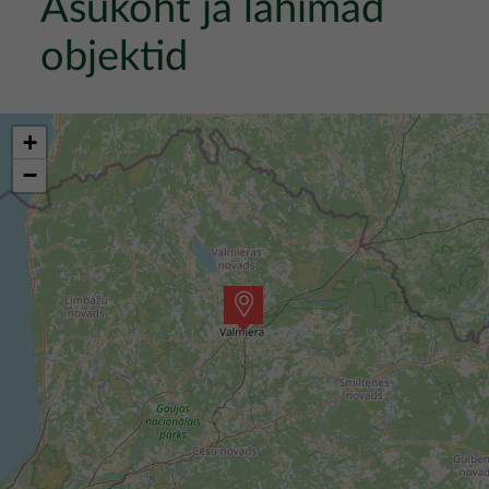
Asukoht ja lähimad
objektid
+
−