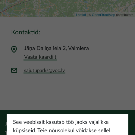
Leaflet
| ©
OpenStreetMap
contributors
Kontaktid:
Jāņa Daļiņa iela 2, Valmiera
Vaata kaardilt
sajutuparks@voc.lv
See veebisait kasutab töö jaoks vajalikke
Jälgi:
Instagram
Facebook
Pinterest
Youtube
Threads
küpsiseid. Teie nõusolekul võidakse sellel
Tiktok