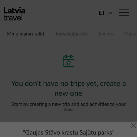
Liigu edasi põhisisu juurde
ET
Minu marsruudid
Turismiobjektid
Events
Majut
You don't have no trips yet, create a
new one
Start by creating a new trip and add activities to your
days
"
Gaujas Stāvo krastu Sajūtu parks
"