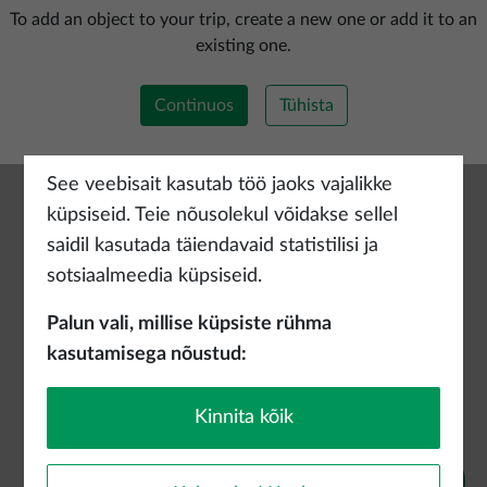
Lisada uus marsruut
To add an object to your trip, create a new one or add it to an
existing one.
Continuos
Tühista
See veebisait kasutab töö jaoks vajalikke
küpsiseid. Teie nõusolekul võidakse sellel
saidil kasutada täiendavaid statistilisi ja
sotsiaalmeedia küpsiseid.
Palun vali, millise küpsiste rühma
kasutamisega nõustud:
Kinnita kõik