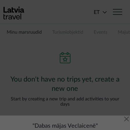
Liigu edasi põhisisu juurde
ET
Minu marsruudid
Turismiobjektid
Events
Majut
You don't have no trips yet, create a
new one
Start by creating a new trip and add activities to your
days
"
Dabas mājas Veclaicenē
"