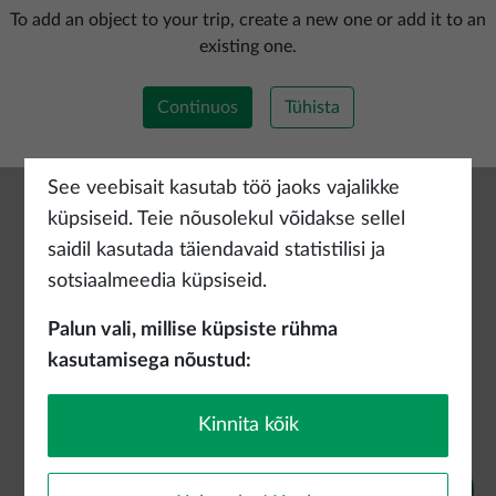
Lisada uus marsruut
To add an object to your trip, create a new one or add it to an
existing one.
Continuos
Tühista
See veebisait kasutab töö jaoks vajalikke
küpsiseid. Teie nõusolekul võidakse sellel
saidil kasutada täiendavaid statistilisi ja
sotsiaalmeedia küpsiseid.
Palun vali, millise küpsiste rühma
kasutamisega nõustud:
Kinnita kõik