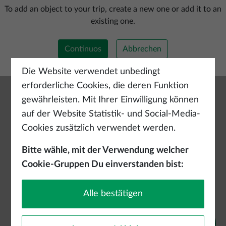
Neue Route hinzufügen
To add an object to your trip, create a new one or add it to an
existing one.
Continuos
Abbrechen
Die Website verwendet unbedingt
erforderliche Cookies, die deren Funktion
gewährleisten. Mit Ihrer Einwilligung können
auf der Website Statistik- und Social-Media-
Cookies zusätzlich verwendet werden.
Bitte wähle, mit der Verwendung welcher
Cookie-Gruppen Du einverstanden bist:
Alle bestätigen