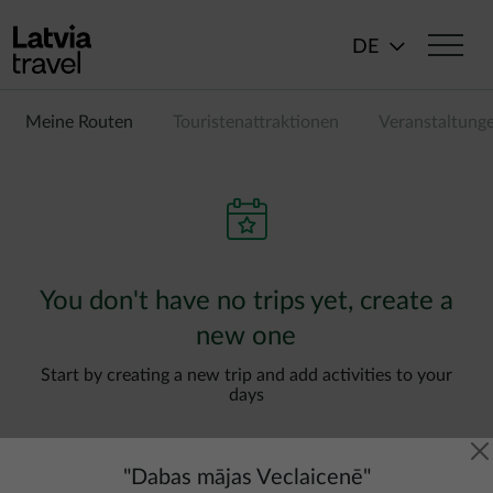
Direkt zum Inhalt
DE
Meine Routen
Touristenattraktionen
Veranstaltung
You don't have no trips yet, create a
new one
Start by creating a new trip and add activities to your
days
"
Dabas mājas Veclaicenē
"