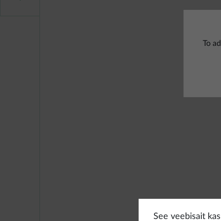
To ad
See veebisait kasu