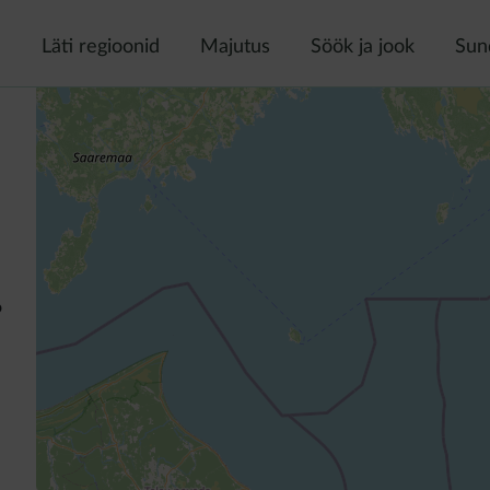
a
Läti regioonid
Majutus
Söök ja jook
Sun
o