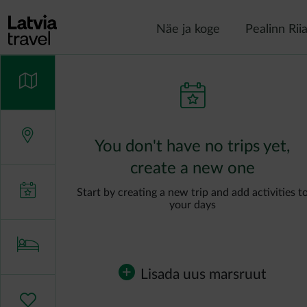
Liigu edasi põhisisu juurde
Näe ja koge
Pealinn Rii
You don't have no trips yet,
create a new one
Start by creating a new trip and add activities t
your days
Lisada uus marsruut