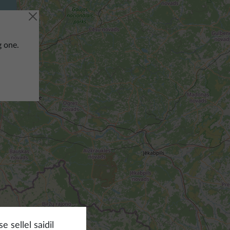
g one.
 sellel saidil