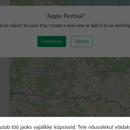
"
Apple Festival
"
d an object to your trip, create a new one or add it to an existin
Continuos
Tühista
tab töö jaoks vajalikke küpsiseid. Teie nõusolekul võidakse