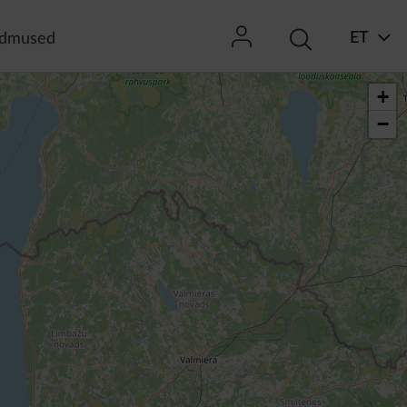
ET
dmused
+
−