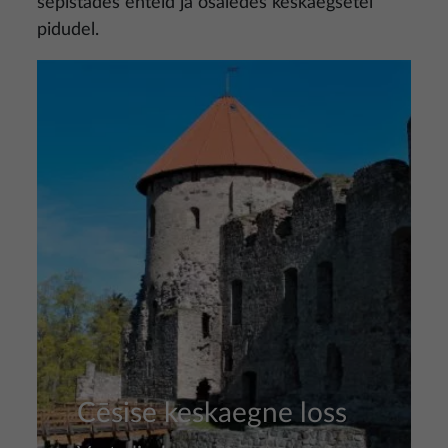
sepistades ehteid ja osaledes keskaegsetel
pidudel.
Pilt
Cēsise keskaegne loss