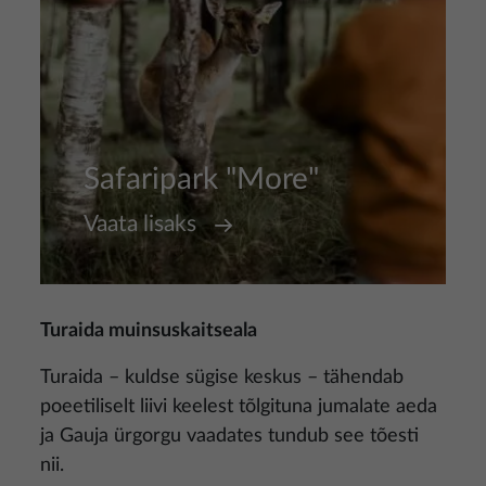
Safaripark "More"
Vaata lisaks
Turaida muinsuskaitseala
Turaida – kuldse sügise keskus – tähendab
poeetiliselt liivi keelest tõlgituna jumalate aeda
ja Gauja ürgorgu vaadates tundub see tõesti
nii.