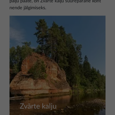
palju paate, on Zvārte kalju suurepärane koht
nende jälgimiseks.
Pilt
Zvārte kalju