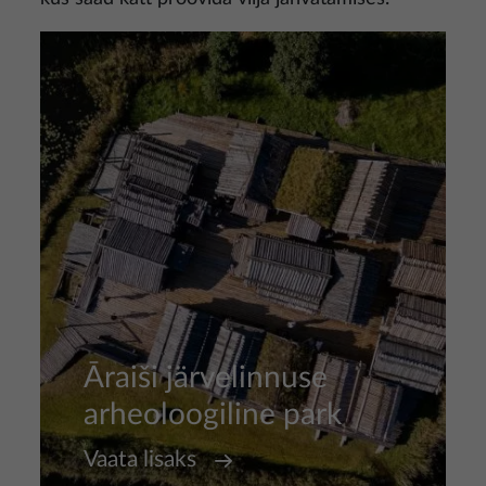
Pilt
Āraiši järvelinnuse
arheoloogiline park
Vaata lisaks