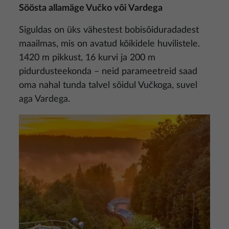
Söösta allamäge Vučko või Vardega
Siguldas on üks vähestest bobisõiduradadest
maailmas, mis on avatud kõikidele huvilistele.
1420 m pikkust, 16 kurvi ja 200 m
pidurdusteekonda – neid parameetreid saad
oma nahal tunda talvel sõidul Vučkoga, suvel
aga Vardega.
Pilt