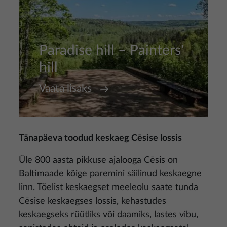
Paradise hill – Painters'
hill
Vaata lisaks
Tänapäeva toodud keskaeg Cēsise lossis
Üle 800 aasta pikkuse ajalooga Cēsis on
Baltimaade kõige paremini säilinud keskaegne
linn. Tõelist keskaegset meeleolu saate tunda
Cēsise keskaegses lossis, kehastudes
keskaegseks rüütliks või daamiks, lastes vibu,