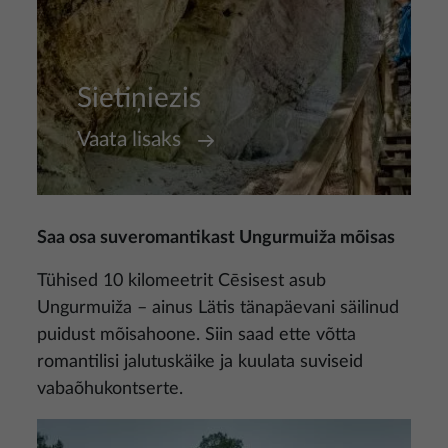
Sietiņiezis
Vaata lisaks
Saa osa suveromantikast Ungurmuiža mõisas
Tühised 10 kilomeetrit Cēsisest asub
Ungurmuiža – ainus Lätis tänapäevani säilinud
puidust mõisahoone. Siin saad ette võtta
romantilisi jalutuskäike ja kuulata suviseid
vabaõhukontserte.
Pilt