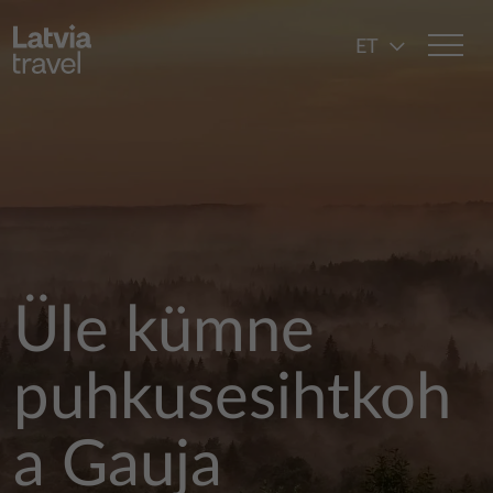
Liigu edasi põhisisu juurde
ET
Üle kümne
puhkusesihtkoh
a Gauja