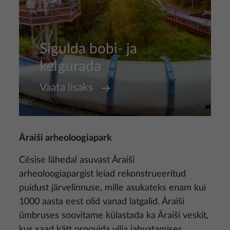
Sigulda bobi- ja
kelgurada
Vaata lisaks
Āraiši arheoloogiapark
Cēsise lähedal asuvast Āraiši
arheoloogiapargist leiad rekonstrueeritud
puidust järvelinnuse, mille asukateks enam kui
1000 aasta eest olid vanad latgalid. Āraiši
ümbruses soovitame külastada ka Āraiši veskit,
kus saad kätt proovida vilja jahvatamises.