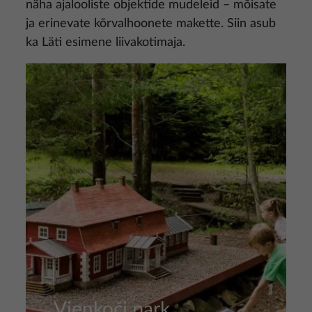
näha ajalooliste objektide mudeleid – mõisate
ja erinevate kõrvalhoonete makette. Siin asub
ka Läti esimene liivakotimaja.
Pilt
Vienkoči park