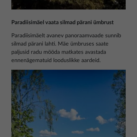
Paradiisimäel vaata silmad pärani ümbrust
Paradiisimäelt avanev panoraamvaade sunnib
silmad pärani lahti. Mäe ümbruses saate
paljusid radu mööda matkates avastada
ennenägematuid looduslikke aardeid.
Pilt