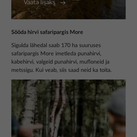
Vaata lisaks
Sööda hirvi safaripargis More
Sigulda lähedal saab 170 ha suuruses
safaripargis More imetleda punahirvi,
kabehirvi, valgeid punahirvi, mufloneid ja
metssigu. Kui veab, siis saad neid ka toita.
Pilt