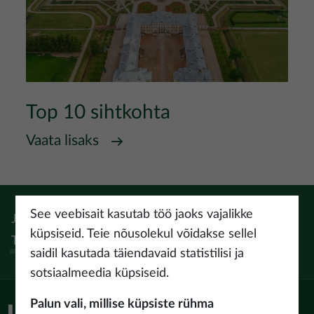
Top 10 sihtkohta
Vaata lisaks
See veebisait kasutab töö jaoks vajalikke
Jälgi:
Instagram
Facebook
Pinterest
Youtube
Threads
küpsiseid. Teie nõusolekul võidakse sellel
Tiktok
saidil kasutada täiendavaid statistilisi ja
sotsiaalmeedia küpsiseid.
Palun vali, millise küpsiste rühma