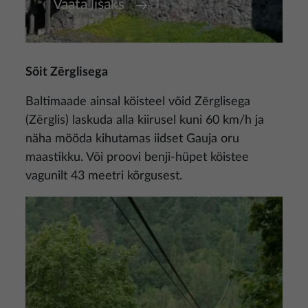
Vaata lisaks
Sõit Zērglisega
Baltimaade ainsal köisteel võid Zērglisega
(Zērglis) laskuda alla kiirusel kuni 60 km/h ja
näha mööda kihutamas iidset Gauja oru
maastikku. Või proovi benji-hüpet köistee
vagunilt 43 meetri kõrgusest.
Pilt