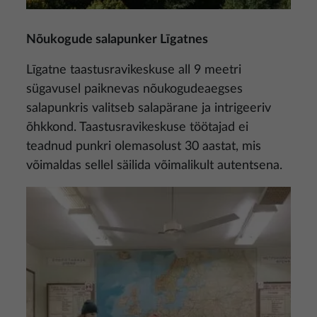
Nõukogude salapunker Līgatnes
Līgatne taastusravikeskuse all 9 meetri
sügavusel paiknevas nõukogudeaegses
salapunkris valitseb salapärane ja intrigeeriv
õhkkond. Taastusravikeskuse töötajad ei
teadnud punkri olemasolust 30 aastat, mis
võimaldas sellel säilida võimalikult autentsena.
Pilt