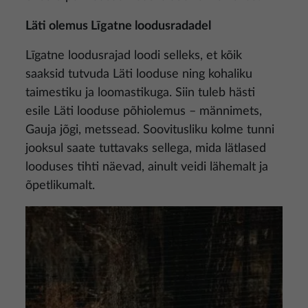
Läti olemus Līgatne loodusradadel
Līgatne loodusrajad loodi selleks, et kõik
saaksid tutvuda Läti looduse ning kohaliku
taimestiku ja loomastikuga. Siin tuleb hästi
esile Läti looduse põhiolemus – männimets,
Gauja jõgi, metssead. Soovitusliku kolme tunni
jooksul saate tuttavaks sellega, mida lätlased
looduses tihti näevad, ainult veidi lähemalt ja
õpetlikumalt.
Pilt