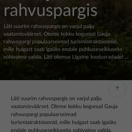
rahvuspargis
Läti suurim rahvuspargis on varjul palju
vaatamisväärset. Oleme kokku kogunud Gauja
rahvuspargi populaarseimad turismiatraktsioonid,
mille hulgast saab igaüks endale puhkuseseikluseks
sobivaima valida. Läti olemus Līgatne loodusradadel ...
Läti suurim rahvuspargis on varjul palju
vaatamisväärset. Oleme kokku kogunud Gauja
rahvuspargi populaarseimad
turismiatraktsioonid, mille hulgast saab igaüks
endale puhkuseseikluseks sobivaima valida.