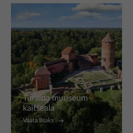
Pilt
Turaida muuseum-
kaitseala
Vaata lisaks