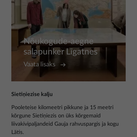
Nõukogude-aegne
salapunker Līgatnes
Vaata lisaks
Sietiņiezise kalju
Pooleteise kilomeetri pikkune ja 15 meetri
kõrgune Sietiņiezis on üks kõrgemaid
liivakivipaljandeid Gauja rahvuspargis ja kogu
Lätis.