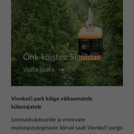
Õhk-köistee Siguldas
Vaata lisaks
Vienkoči park kõige väiksematele
külastajatele
Loomaskulptuuride ja erinevate
muinasjututegelaste kõrval saab Vienkoči pargis