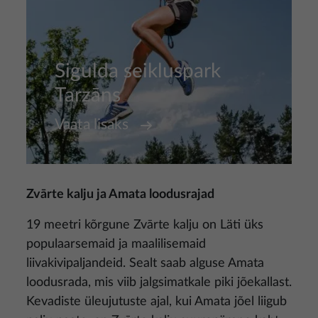
Sigulda seikluspark
Tarzāns
Vaata lisaks
Zvārte kalju ja Amata loodusrajad
19 meetri kõrgune Zvārte kalju on Läti üks
populaarsemaid ja maalilisemaid
liivakivipaljandeid. Sealt saab alguse Amata
loodusrada, mis viib jalgsimatkale piki jõekallast.
Kevadiste üleujutuste ajal, kui Amata jõel liigub