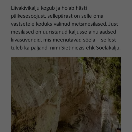
Liivakivikalju kogub ja hoiab hästi
päikesesoojust, sellepärast on selle oma
vastsetele koduks valinud metsmesilased. Just
mesilased on uuristanud kaljusse ainulaadsed
liivasüvendid, mis meenutavad sõela – sellest
tuleb ka paljandi nimi Sietiņiezis ehk Sõelakalju.
Pilt