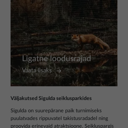
Līgatne loodusrajad
Vaata lisaks
Väljakutsed Sigulda seiklusparkides
Sigulda on suurepärane paik turnimiseks
puulatvades rippuvatel takistusradadel ning
proovida erinevaid atraktsioone. Seikluspargis