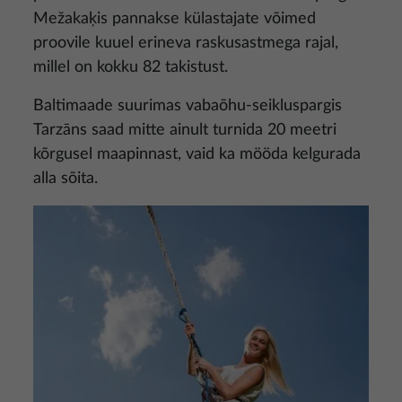
Mežakaķis pannakse külastajate võimed
proovile kuuel erineva raskusastmega rajal,
millel on kokku 82 takistust.
Baltimaade suurimas vabaõhu-seikluspargis
Tarzāns saad mitte ainult turnida 20 meetri
kõrgusel maapinnast, vaid ka mööda kelgurada
alla sõita.
Pilt