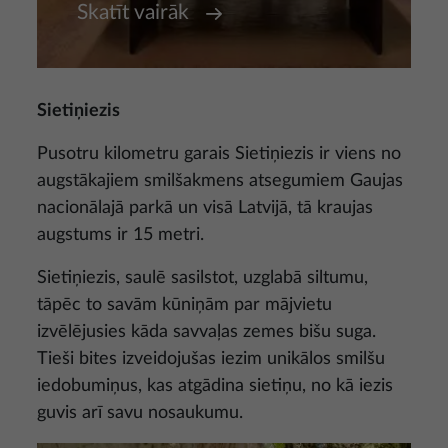
Skatīt vairāk
Sietiņiezis
Pusotru kilometru garais Sietiņiezis ir viens no
augstākajiem smilšakmens atsegumiem Gaujas
nacionālajā parkā un visā Latvijā, tā kraujas
augstums ir 15 metri.
Sietiņiezis, saulē sasilstot, uzglabā siltumu,
tāpēc to savām kūniņām par mājvietu
izvēlējusies kāda savvaļas zemes bišu suga.
Tieši bites izveidojušas iezim unikālos smilšu
iedobumiņus, kas atgādina sietiņu, no kā iezis
guvis arī savu nosaukumu.