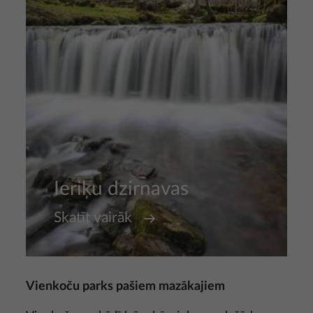
Ieriķu dzirnavas
Skatīt vairāk
Vienkoču parks pašiem mazākajiem