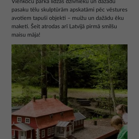
Vienkoču parkā līdzās dzīvnieku un dažādu
pasaku tēlu skulptūrām apskatāmi pēc vēstures
avotiem tapuši objekti – muižu un dažādu ēku
maketi. Šeit atrodas arī Latvijā pirmā smilšu
maisu māja!
Attēls