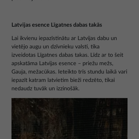
Latvijas esence Līgatnes dabas takās
Lai ikvienu iepazīstinātu ar Latvijas dabu un
vietējo augu un dzīvnieku valsti, tika
izveidotas Līgatnes dabas takas. Līdz ar to šeit
apskatāma Latvijas esence – priežu mežs,
Gauja, mežacūkas. Ieteikto trīs stundu laikā vari
iepazīt katram latvietim bieži redzēto, tikai
nedaudz tuvāk un izzinošāk.
Attēls