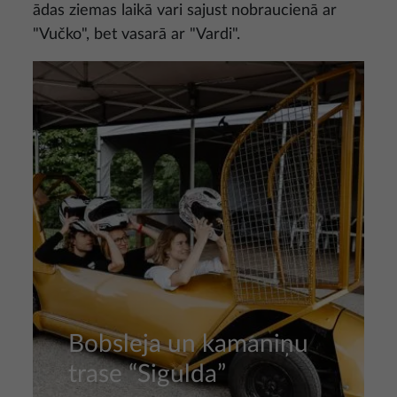
ādas ziemas laikā vari sajust nobraucienā ar
"Vučko", bet vasarā ar "Vardi".
Attēls
Bobsleja un kamaniņu
trase “Sigulda”