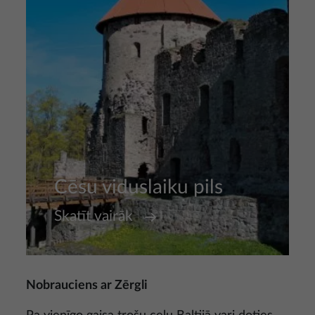
Cēsu viduslaiku pils
Skatīt vairāk
Nobrauciens ar Zērgli