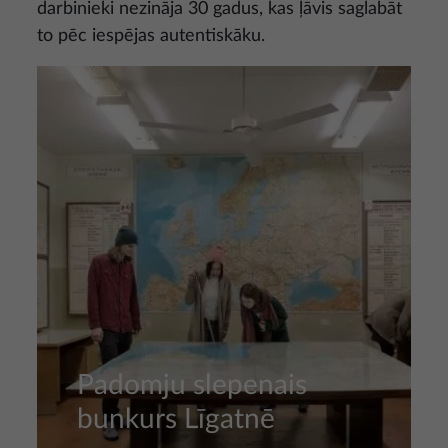
darbinieki nezināja 30 gadus, kas ļāvis saglabāt
to pēc iespējas autentiskāku.
Attēls
Padomju slepenais
bunkurs Līgatnē