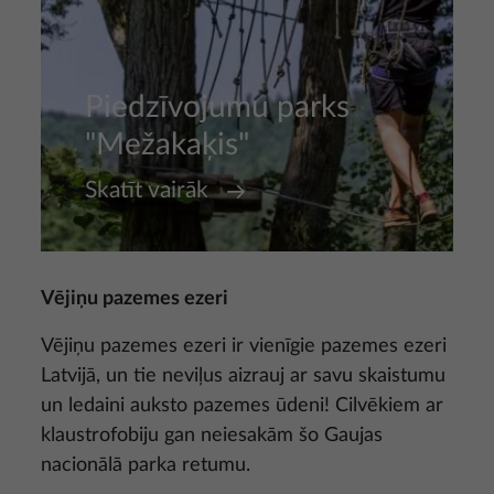
Piedzīvojumu parks
"Mežakaķis"
Skatīt vairāk
Vējiņu pazemes ezeri
Vējiņu pazemes ezeri ir vienīgie pazemes ezeri
Latvijā, un tie neviļus aizrauj ar savu skaistumu
un ledaini auksto pazemes ūdeni! Cilvēkiem ar
klaustrofobiju gan neiesakām šo Gaujas
nacionālā parka retumu.