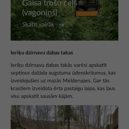
Gaisa trošu ceļš
(vagoniņš)
Skatīt vairāk
Ieriķu dzirnavu dabas takas
Ieriķu dzirnavu dabas takās varēsi apskatīt
septiņus dažāda augstuma ūdenskritumus, kas
izveidojušies uz mazās Melderupes. Gar tās
krastiem izveidota ērta pastaigu laipa, kas ļaus
visu apskatīt sausām kājām.
Attēls