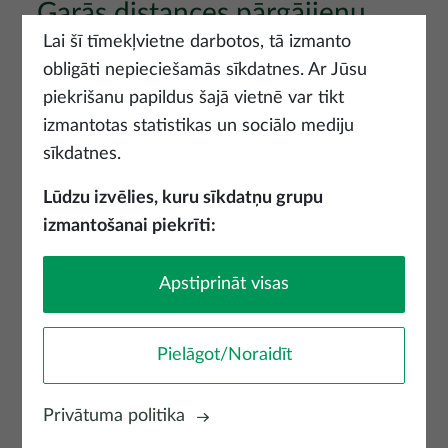
Garās distances pārgājienu
maršruti
Lai šī tīmekļvietne darbotos, tā izmanto
obligāti nepieciešamās sīkdatnes. Ar Jūsu
Skatīt vairāk
piekrišanu papildus šajā vietnē var tikt
izmantotas statistikas un sociālo mediju
sīkdatnes.
Lūdzu izvēlies, kuru sīkdatņu grupu
izmantošanai piekrīti:
Apstiprināt visas
Pielāgot/Noraidīt
Idejas brīvdienām ģimenēm ar
Privātuma politika
bērnie...