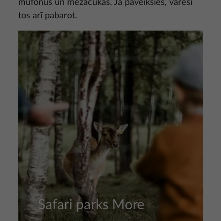
mufonus un mežacūkas. Ja paveiksies, varēsi
tos arī pabarot.
Attēls
Safari parks More