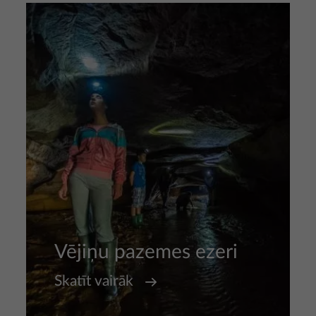
Attēls
Vējiņu pazemes ezeri
Skatīt vairāk