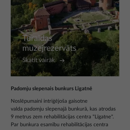
Turaidas
muzejrezervāts
Skatīt vairāk
Padomju slepenais bunkurs Līgatnē
Noslēpumaini intriģējoša gaisotne
valda padomju slepenajā bunkurā, kas atrodas
9 metrus zem rehabilitācijas centra "Līgatne".
Par bunkura esamību rehabilitācijas centra