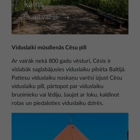
kalns
Skatīt vairāk
Viduslaiki mūsdienās Cēsu pilī
Ar vairāk nekā 800 gadu vēsturi, Cēsis ir
vislabāk saglabājusies viduslaiku pilsēta Baltijā.
Patiesu viduslaiku noskaņu varēsi izjust Cēsu
viduslaiku pilī, pārtopot par viduslaiku
bruņinieku vai lēdiju, šaujot ar loku, kaldinot
rotas un piedaloties viduslaiku dzīrēs.
Attēls