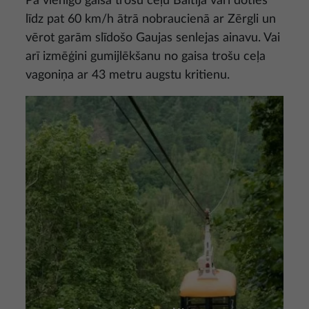
Pa vienīgo gaisa trošu ceļu Baltijā vari doties
līdz pat 60 km/h ātrā nobraucienā ar Zērgli un
vērot garām slīdošo Gaujas senlejas ainavu. Vai
arī izmēģini gumijlēkšanu no gaisa trošu ceļa
vagoniņa ar 43 metru augstu kritienu.
Attēls