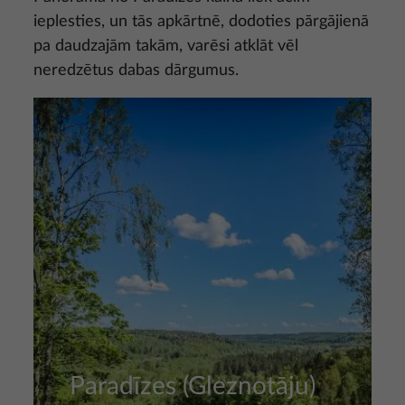
ieplesties, un tās apkārtnē, dodoties pārgājienā
pa daudzajām takām, varēsi atklāt vēl
neredzētus dabas dārgumus.
Attēls
Paradīzes (Gleznotāju)