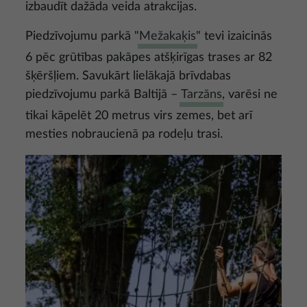
izbaudīt dažāda veida atrakcijas.
Piedzīvojumu parkā "
Mežakaķis
" tevi izaicinās
6 pēc grūtības pakāpes atšķirīgas trases ar 82
šķēršļiem. Savukārt lielākajā brīvdabas
piedzīvojumu parkā Baltijā –
Tarzāns
, varēsi ne
tikai kāpelēt 20 metrus virs zemes, bet arī
mesties nobraucienā pa rodeļu trasi.
Attēls