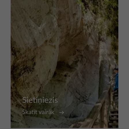
Attēls
Sietiņiezis
Skatīt vairāk