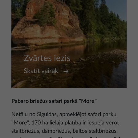
Zvārtes iezis
Skatīt vairāk
Pabaro briežus safari parkā "More"
Netālu no Siguldas, apmeklējot safari parku
"More", 170 ha lielajā platībā ir iespēja vērot
staltbriežus, dambriežus, baltos staltbriežus,