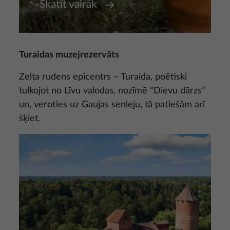
Skatīt vairāk
Turaidas muzejrezervāts
Zelta rudens epicentrs – Turaida, poētiski
tulkojot no Līvu valodas, nozīmē “Dievu dārzs”
un, veroties uz Gaujas senleju, tā patiešām arī
šķiet.
Attēls