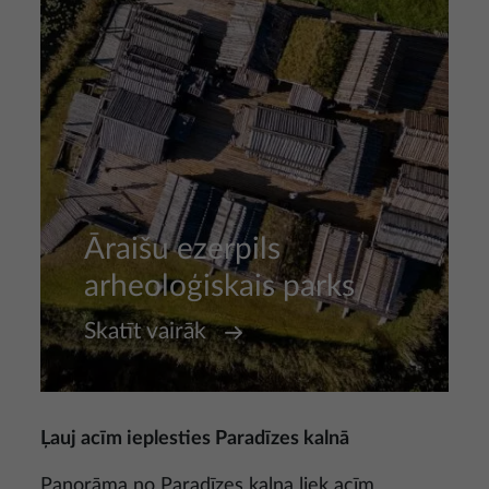
Āraišu ezerpils
arheoloģiskais parks
Skatīt vairāk
Ļauj acīm ieplesties Paradīzes kalnā
Panorāma no Paradīzes kalna liek acīm