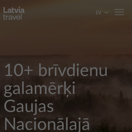
Pārlekt uz galveno saturu
LV
10+ brīvdienu
galamērķi
Gaujas
Nacionālajā