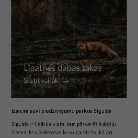
Līgatnes dabas takas
Skatīt vairāk
Izaicini sevi piedzīvojumu parkos Siguldā
Sigulda ir lieliska vieta, kur pārvarēt šķēršļu
trases, kas izvietotas koku galotnēs, kā arī