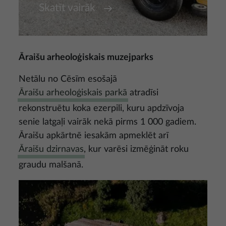
Skatīt vairāk
Āraišu arheoloģiskais muzejparks
Netālu no Cēsīm esošajā
Āraišu arheoloģiskais parkā
atradīsi
rekonstruētu koka ezerpili, kuru apdzīvoja
senie latgaļi vairāk nekā pirms 1 000 gadiem.
Āraišu apkārtnē iesakām apmeklēt arī
Āraišu dzirnavas
, kur varēsi izmēģināt roku
graudu malšanā.
Attēls