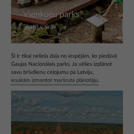
Vienkoču parks
Skatīt vairāk
Šī ir tikai neliela daļa no iespējām, ko piedāvā
Gaujas Nacionālais parks. Ja vēlies izplānot
savu brīvdienu ceļojumu pa Latviju,
iesakām izmantot maršruta plānotāju
.