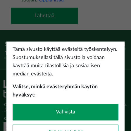
suojan.
Oppia lisää
Seuraa:
Instagram
Facebook
Pinterest
Youtube
Threads
Tämä sivusto käyttää evästeitä työskentelyyn.
Tiktok
Suostumuksellasi tällä sivustolla voidaan
käyttää muita tilastollisia ja sosiaalisen
median evästeitä.
Valitse, minkä evästeryhmän käytön
hyväksyt:
© Latvijas Investīciju un attīstības aģentūra (LIAA) Pērses iela 2, Rīga,
LV-1442 www.liaa.gov.lv
Vahvista
© 2026 latvia.travel. All rights reserved