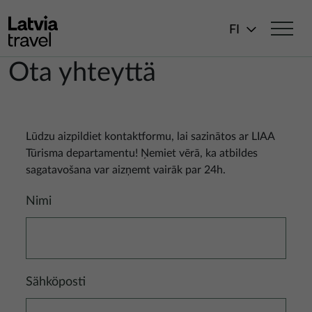
Hyppää pääsisältöön
FI
Ota yhteyttä
Lūdzu aizpildiet kontaktformu, lai sazinātos ar LIAA
Tūrisma departamentu! Ņemiet vērā, ka atbildes
sagatavošana var aizņemt vairāk par 24h.
Nimi
Sähköposti