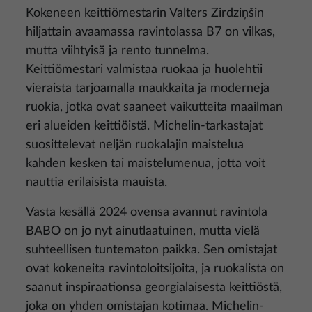
Kokeneen keittiömestarin Valters Zirdziņšin
hiljattain avaamassa ravintolassa B7 on vilkas,
mutta viihtyisä ja rento tunnelma.
Keittiömestari valmistaa ruokaa ja huolehtii
vieraista tarjoamalla maukkaita ja moderneja
ruokia, jotka ovat saaneet vaikutteita maailman
eri alueiden keittiöistä. Michelin-tarkastajat
suosittelevat neljän ruokalajin maistelua
kahden kesken tai maistelumenua, jotta voit
nauttia erilaisista mauista.
Vasta kesällä 2024 ovensa avannut ravintola
BABO on jo nyt ainutlaatuinen, mutta vielä
suhteellisen tuntematon paikka. Sen omistajat
ovat kokeneita ravintoloitsijoita, ja ruokalista on
saanut inspiraationsa georgialaisesta keittiöstä,
joka on yhden omistajan kotimaa. Michelin-