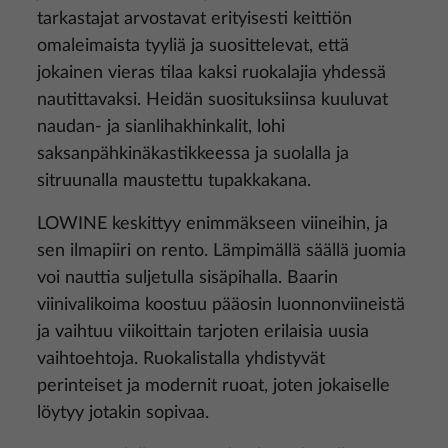
tarkastajat arvostavat erityisesti keittiön
omaleimaista tyyliä ja suosittelevat, että
jokainen vieras tilaa kaksi ruokalajia yhdessä
nautittavaksi. Heidän suosituksiinsa kuuluvat
naudan- ja sianlihakhinkalit, lohi
saksanpähkinäkastikkeessa ja suolalla ja
sitruunalla maustettu tupakkakana.
LOWINE keskittyy enimmäkseen viineihin, ja
sen ilmapiiri on rento. Lämpimällä säällä juomia
voi nauttia suljetulla sisäpihalla. Baarin
viinivalikoima koostuu pääosin luonnonviineistä
ja vaihtuu viikoittain tarjoten erilaisia uusia
vaihtoehtoja. Ruokalistalla yhdistyvät
perinteiset ja modernit ruoat, joten jokaiselle
löytyy jotakin sopivaa.