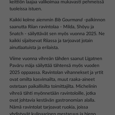
keittiön laajaa valikoimaa mukavasti pehmeissä
tuoleissa istuen.
Kaikki kolme aiemmin
Bib Gourmand
-palkinnon
saanutta Riian ravintolaa - Milda, Shōyu ja
Snatch - säilyttävät sen myös vuonna 2025. Ne
kaikki sijaitsevat Riiassa ja tarjoavat jotain
ainutlaatuista ja erilaista.
Viime vuonna vihreän tähden saanut Līgatnen
Pavāru māja säilyttää tähtensä myös vuoden
2025 oppaassa. Ravintolan vihannekset ja yrtit
ovat omilta kasvimailta, muut raaka-aineet
ostetaan paikallisilta toimittajilta. Michelinin
vihreä tähti myönnetään ravintoloille, jotka
ovat johtavia kestävän gastronomian alalla.
Nämä ravintolat tarjoavat ruokia, joissa
yhdistyvät kulinaarinen mestaruus ja hieno,