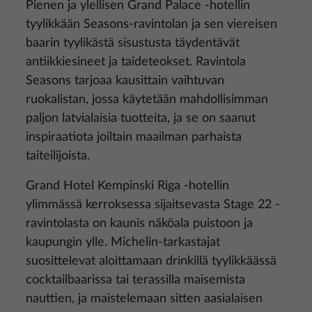
Pienen ja ylellisen Grand Palace -hotellin
tyylikkään Seasons-ravintolan ja sen viereisen
baarin tyylikästä sisustusta täydentävät
antiikkiesineet ja taideteokset. Ravintola
Seasons tarjoaa kausittain vaihtuvan
ruokalistan, jossa käytetään mahdollisimman
paljon latvialaisia tuotteita, ja se on saanut
inspiraatiota joiltain maailman parhaista
taiteilijoista.
Grand Hotel Kempinski Riga -hotellin
ylimmässä kerroksessa sijaitsevasta Stage 22 -
ravintolasta on kaunis näköala puistoon ja
kaupungin ylle. Michelin-tarkastajat
suosittelevat aloittamaan drinkillä tyylikkäässä
cocktailbaarissa tai terassilla maisemista
nauttien, ja maistelemaan sitten aasialaisen