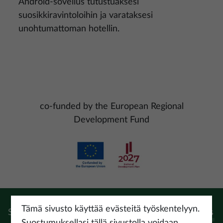
Android-sovellus tutustuaksesi
suosikkiravintoloihin ja varataksesi
unohtumattoman hotellin.
co-funded by the European Regional
Development Fund
Kuva
Tämä sivusto käyttää evästeitä työskentelyyn.
Seuraa:
Instagram
Facebook
Pinterest
Youtube
Threads