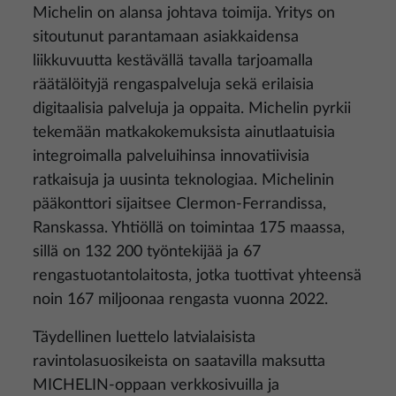
Michelin on alansa johtava toimija. Yritys on
sitoutunut parantamaan asiakkaidensa
liikkuvuutta kestävällä tavalla tarjoamalla
räätälöityjä rengaspalveluja sekä erilaisia
digitaalisia palveluja ja oppaita. Michelin pyrkii
tekemään matkakokemuksista ainutlaatuisia
integroimalla palveluihinsa innovatiivisia
ratkaisuja ja uusinta teknologiaa. Michelinin
pääkonttori sijaitsee Clermon-Ferrandissa,
Ranskassa. Yhtiöllä on toimintaa 175 maassa,
sillä on 132 200 työntekijää ja 67
rengastuotantolaitosta, jotka tuottivat yhteensä
noin 167 miljoonaa rengasta vuonna 2022.
Täydellinen luettelo latvialaisista
ravintolasuosikeista on saatavilla maksutta
MICHELIN-oppaan verkkosivuilla ja