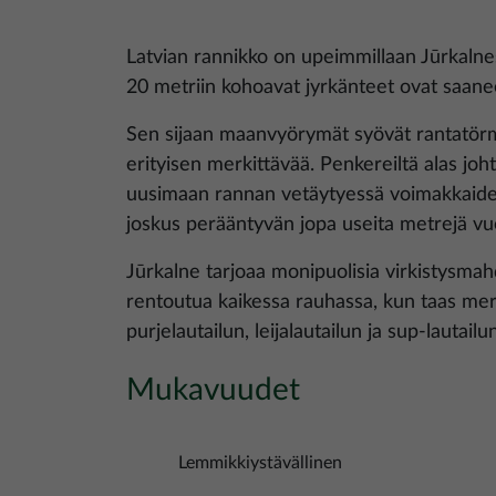
Latvian rannikko on upeimmillaan Jūrkalnes
20 metriin kohoavat jyrkänteet ovat saanee
Sen sijaan maanvyörymät syövät rantatörmi
erityisen merkittävää. Penkereiltä alas joht
uusimaan rannan vetäytyessä voimakkaide
joskus perääntyvän jopa useita metrejä vu
Jūrkalne tarjoaa monipuolisia virkistysmahdo
rentoutua kaikessa rauhassa, kun taas meri
purjelautailun, leijalautailun ja sup-lautailu
Mukavuudet
Lemmikkiystävällinen