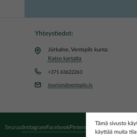
Yhteystiedot:
Jūrkalne, Ventspils kunta
Katso kartalta
+371 63622263
tourism@ventspils.lv
Tämä sivusto käyt
Seuraa:
Instagram
Facebook
Pinterest
Youtube
Threads
Ti
käyttää muita tila