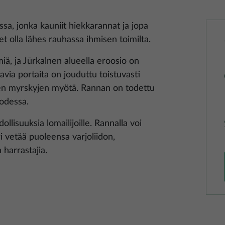
sa, jonka kauniit hiekkarannat ja jopa
t olla lähes rauhassa ihmisen toimilta.
ä, ja Jūrkalnen alueella eroosio on
avia portaita on jouduttu toistuvasti
n myrskyjen myötä. Rannan on todettu
odessa.
llisuuksia lomailijoille. Rannalla voi
 vetää puoleensa varjoliidon,
n harrastajia.