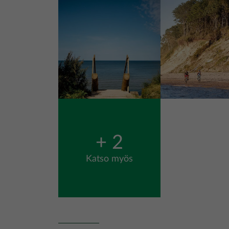
Kuva
Kuva
+ 2
Katso myös