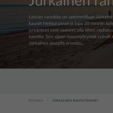
Jūrkalnen ra
Latvian rannikko on upeimmillaan Jūrkalne
kauniit hiekkarannat ja jopa 20 metriin ko
jyrkänteet ovat saaneet olla lähes rauhass
toimilta. Sen sijaan maanvyörymät syövät r
Jūrkalnen alueella eroosio...
ETUSIVU
JŪRKALNEN RANTATÖRMÄT