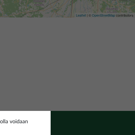
Leaflet
| ©
OpenStreetMap
contributors
olla voidaan