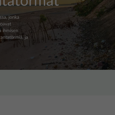
ntatörmät
ssa, jonka
hoavat
a ihmisen
antatörmiä, ja