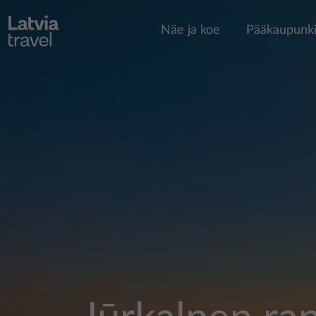
Hyppää pääsisältöön
Näe ja koe
Pääkaupunki