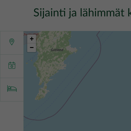
Sijainti ja lähimmät
+
−