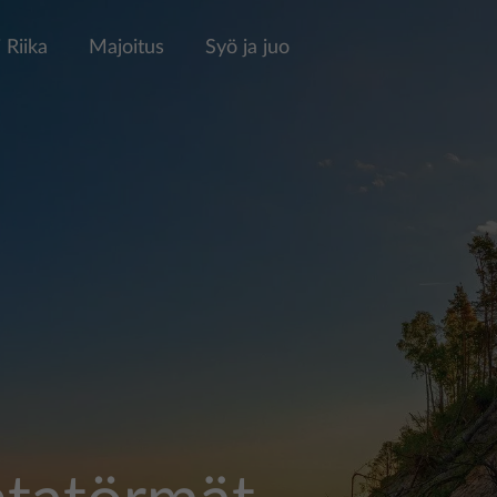
 Riika
Majoitus
Syö ja juo