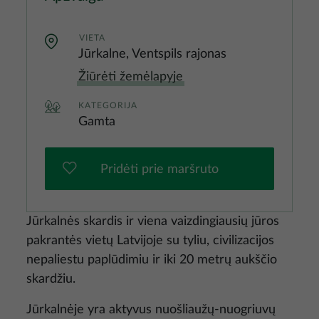
VIETA
Jūrkalne, Ventspils rajonas
Žiūrėti žemėlapyje
KATEGORIJA
Gamta
Pridėti prie maršruto
Jūrkalnės skardis ir viena vaizdingiausių jūros
pakrantės vietų Latvijoje su tyliu, civilizacijos
nepaliestu paplūdimiu ir iki 20 metrų aukščio
skardžiu.
Jūrkalnėje yra aktyvus nuošliaužų-nuogriuvų