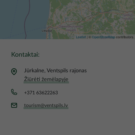
Leaflet
| ©
OpenStreetMap
contributors
Kontaktai:
Jūrkalne, Ventspils rajonas
Žiūrėti žemėlapyje
+371 63622263
tourism@ventspils.lv