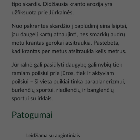
tipo skardis. Didžiausia kranto erozija yra
užfiksuota prie Jūrkalnės.
Nuo pakrantės skardžio į paplūdimį eina laiptai,
jau daugelį kartų atnaujinti, nes smarkių audrų
metu krantas gerokai atsitraukia. Pastebėta,
kad krantas per metus atsitraukia kelis metrus.
Jūrkalnė gali pasiūlyti daugybę galimybių tiek
ramiam poilsiui prie jūros, tiek ir aktyviam
poilsiui – ši vieta puikiai tinka paraplanerizmui,
burlenčių sportui, riedlenčių ir banglenčių
sportui su irklais.
Patogumai
Leidžiama su augintiniais