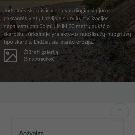
Jūrkalnės skardis ir viena vaizdingiausių jūros
pakrantės vietų Latvijoje su tyliu, civilizacijos
nepaliestu paplūdimiu ir iki 20 metrų aukščio
skardžiu. Jūrkalnėje yra aktyvus nuošliaužų-nuogriuvų
tipo skardis. Didžiausia kranto erozija...
Žiūrėti galeriją
(5 nuotraukos)
Apžvalga