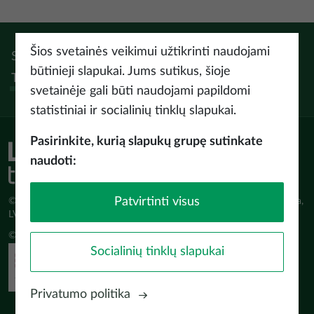
Šios svetainės veikimui užtikrinti naudojami
Sek:
Instagram
Facebook
Pinterest
Youtube
Threads
būtinieji slapukai. Jums sutikus, šioje
Tiktok
svetainėje gali būti naudojami papildomi
statistiniai ir socialinių tinklų slapukai.
Pasirinkite, kurią slapukų grupę sutinkate
naudoti:
Patvirtinti visus
© Latvijas Investīciju un attīstības aģentūra (LIAA) Pērses iela 2, Rīga,
LV-1442 www.liaa.gov.lv
© 2026 latvia.travel. All rights reserved
Socialinių tinklų slapukai
Privatumo politika