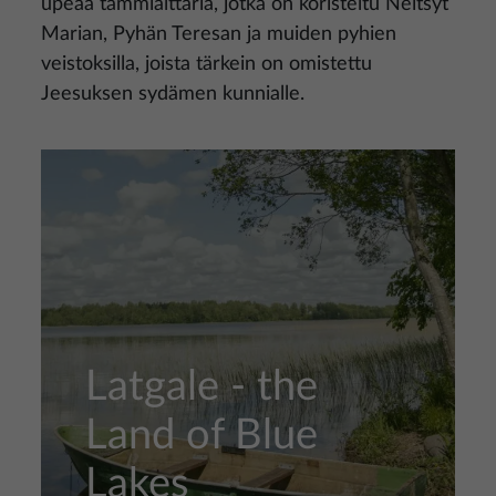
upeaa tammialttaria, jotka on koristeltu Neitsyt
Marian, Pyhän Teresan ja muiden pyhien
veistoksilla, joista tärkein on omistettu
Jeesuksen sydämen kunnialle.
Latgale - the
Land of Blue
Lakes