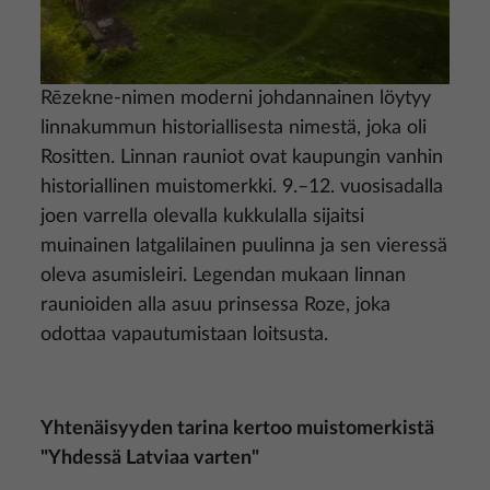
Rēzekne-nimen moderni johdannainen löytyy
linnakummun historiallisesta nimestä, joka oli
Rositten. Linnan rauniot ovat kaupungin vanhin
historiallinen muistomerkki. 9.–12. vuosisadalla
joen varrella olevalla kukkulalla sijaitsi
muinainen latgalilainen puulinna ja sen vieressä
oleva asumisleiri. Legendan mukaan linnan
raunioiden alla asuu prinsessa Roze, joka
odottaa vapautumistaan loitsusta.
Yhtenäisyyden tarina kertoo muistomerkistä
"Yhdessä Latviaa varten"