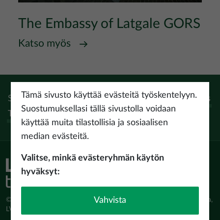
The Embassy of Latgale GORS
Katso myös
Tämä sivusto käyttää evästeitä työskentelyyn.
Seuraa:
Instagram
Facebook
Pinterest
Youtube
Threads
Suostumuksellasi tällä sivustolla voidaan
Tiktok
käyttää muita tilastollisia ja sosiaalisen
median evästeitä.
Valitse, minkä evästeryhmän käytön
hyväksyt:
Vahvista
© Latvijas Investīciju un attīstības aģentūra (LIAA) Pērses iela 2, Rīga,
LV-1442 www.liaa.gov.lv