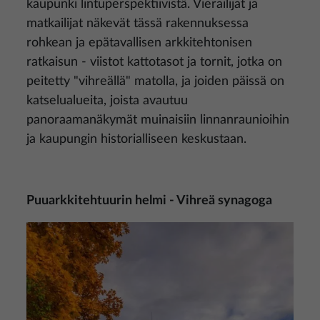
kaupunki lintuperspektiivistä. Vierailijat ja
matkailijat näkevät tässä rakennuksessa
rohkean ja epätavallisen arkkitehtonisen
ratkaisun - viistot kattotasot ja tornit, jotka on
peitetty "vihreällä" matolla, ja joiden päissä on
katselualueita, joista avautuu
panoraamanäkymät muinaisiin linnanraunioihin
ja kaupungin historialliseen keskustaan.
Puuarkkitehtuurin helmi - Vihreä synagoga
Kuva