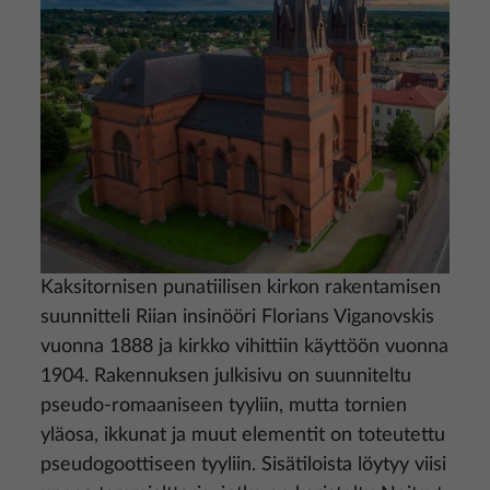
Kaksitornisen punatiilisen kirkon rakentamisen
suunnitteli Riian insinööri Florians Viganovskis
vuonna 1888 ja kirkko vihittiin käyttöön vuonna
1904. Rakennuksen julkisivu on suunniteltu
pseudo-romaaniseen tyyliin, mutta tornien
yläosa, ikkunat ja muut elementit on toteutettu
pseudogoottiseen tyyliin. Sisätiloista löytyy viisi