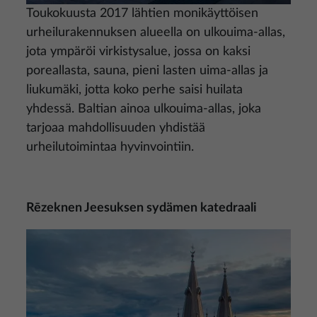
Toukokuusta 2017 lähtien monikäyttöisen
urheilurakennuksen alueella on ulkouima-allas,
jota ympäröi virkistysalue, jossa on kaksi
poreallasta, sauna, pieni lasten uima-allas ja
liukumäki, jotta koko perhe saisi huilata
yhdessä. Baltian ainoa ulkouima-allas, joka
tarjoaa mahdollisuuden yhdistää
urheilutoimintaa hyvinvointiin.
Rēzeknen Jeesuksen sydämen katedraali
Kuva