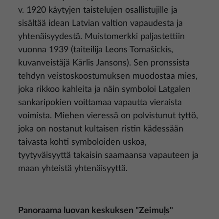
v. 1920 käytyjen taistelujen osallistujille ja
sisältää idean Latvian valtion vapaudesta ja
yhtenäisyydestä. Muistomerkki paljastettiin
vuonna 1939 (taiteilija Leons Tomašickis,
kuvanveistäjä Kārlis Jansons). Sen pronssista
tehdyn veistoskoostumuksen muodostaa mies,
joka rikkoo kahleita ja näin symboloi Latgalen
sankaripokien voittamaa vapautta vieraista
voimista. Miehen vieressä on polvistunut tyttö,
joka on nostanut kultaisen ristin kädessään
taivasta kohti symboloiden uskoa,
tyytyväisyyttä takaisin saamaansa vapauteen ja
maan yhteistä yhtenäisyyttä.
Panoraama luovan keskuksen "Zeimuļs"