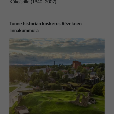
Kūkojs:ille (1940–2007).
Tunne historian kosketus Rēzeknen
linnakummulla
Kuva