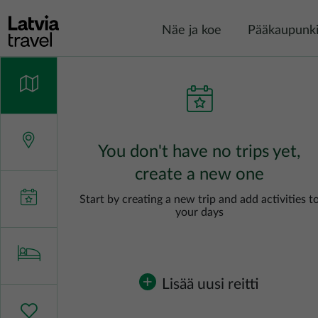
Hyppää pääsisältöön
Näe ja koe
Pääkaupunki
You don't have no trips yet,
create a new one
Start by creating a new trip and add activities t
your days
Lisää uusi reitti