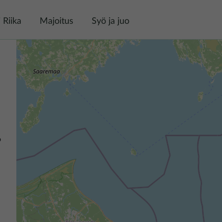
 Riika
Majoitus
Syö ja juo
o