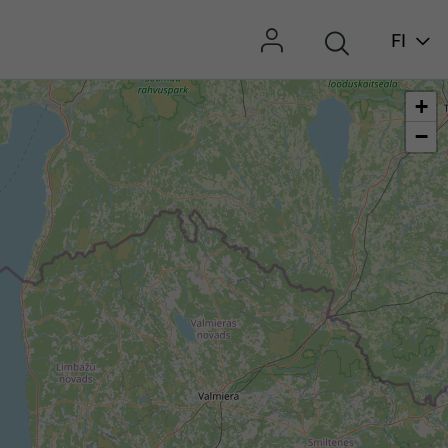
FI
+
−