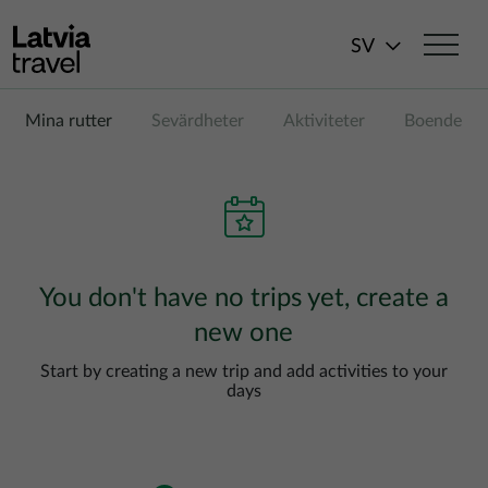
Hoppa till huvudinnehåll
SV
Mina rutter
Sevärdheter
Aktiviteter
Boende
You don't have no trips yet, create a
new one
Start by creating a new trip and add activities to your
days