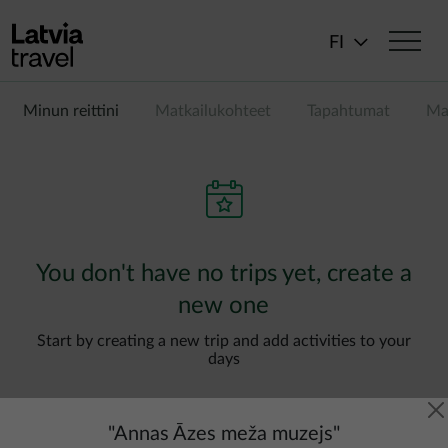
Hyppää pääsisältöön
FI
Minun reittini
Matkailukohteet
Tapahtumat
Ma
You don't have no trips yet, create a
new one
Start by creating a new trip and add activities to your
days
"
Annas Āzes meža muzejs
"