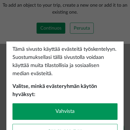
Lisää uusi reitti
To add an object to your trip, create a new one or add it to an
existing one.
Continuos
Peruuta
Tämä sivusto käyttää evästeitä työskentelyyn.
Suostumuksellasi tällä sivustolla voidaan
käyttää muita tilastollisia ja sosiaalisen
median evästeitä.
Valitse, minkä evästeryhmän käytön
hyväksyt:
Vahvista