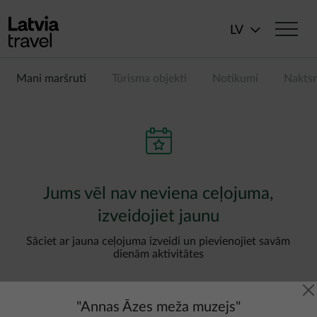
Pārlekt uz galveno saturu
LV
Mani maršruti
Tūrisma objekti
Notikumi
Nakts
Jums vēl nav neviena ceļojuma,
izveidojiet jaunu
Sāciet ar jauna ceļojuma izveidi un pievienojiet savām
dienām aktivitātes
"
Annas Āzes meža muzejs
"