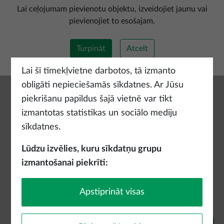
Pievienot jaunu maršrutu
Lai ceļojumam pievienotu objektu, izveidojiet jaunu vai
pievienojiet to esošajam.
Turpināt
Atcelt
Lai šī tīmekļvietne darbotos, tā izmanto
obligāti nepieciešamās sīkdatnes. Ar Jūsu
piekrišanu papildus šajā vietnē var tikt
izmantotas statistikas un sociālo mediju
sīkdatnes.
Lūdzu izvēlies, kuru sīkdatņu grupu
izmantošanai piekrīti:
Apstiprināt visas