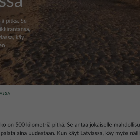
ssa
ä pitkä. Se
ikkirantansa,
iassa, käy
den
IASSA
ko on 500 kilometriä pitkä. Se antaa jokaiselle mahdollisu
palata aina uudestaan. Kun käyt Latviassa, käy myös näillä