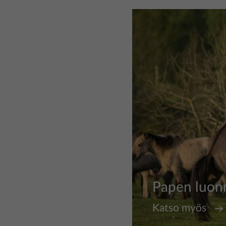
Kuva
Papen luon
Katso myös