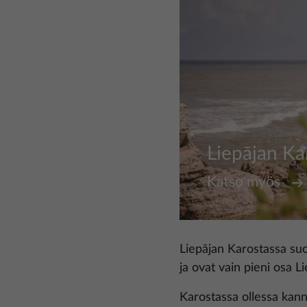
Liepājan Ka
Katso myös
Liepājan Karostassa suo
ja ovat vain pieni osa L
Karostassa ollessa kann