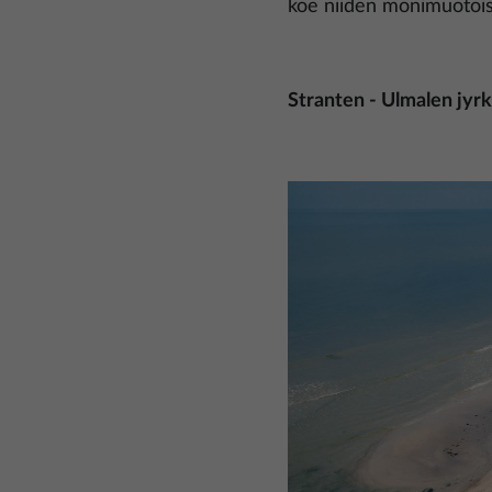
koe niiden monimuotoi
Stranten - Ulmalen jyr
Kuva