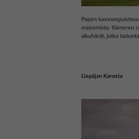
Papen luonnonpuistossa 
maisemista: Itämeren ra
alkuhärät, jotka laiduntav
Liepājan Karosta
Kuva