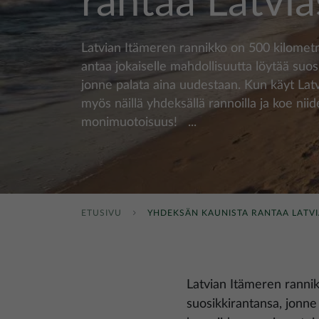
rantaa Latvia
Latvian Itämeren rannikko on 500 kilometri
antaa jokaiselle mahdollisuutta löytää suos
jonne palata aina uudestaan. Kun käyt Latv
myös näillä yhdeksällä rannoilla ja koe nii
monimuotoisuus! ...
ETUSIVU
YHDEKSÄN KAUNISTA RANTAA LATV
Latvian Itämeren rannik
suosikkirantansa, jonne 