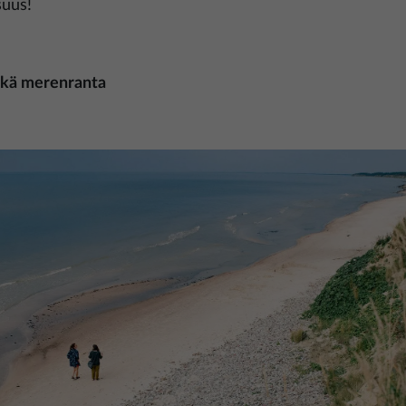
suus!
kkä merenranta