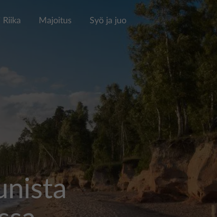
 Riika
Majoitus
Syö ja juo
nista