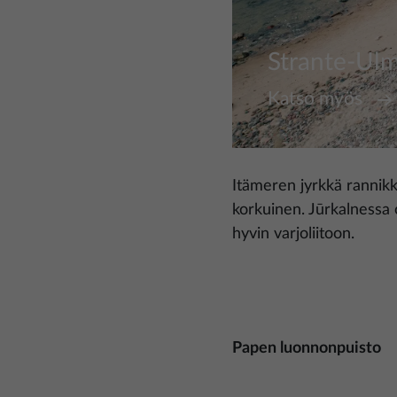
Strante-Ulm
Katso myös
Itämeren jyrkkä rannikk
korkuinen. Jūrkalnessa o
hyvin varjoliitoon.
Papen luonnonpuisto